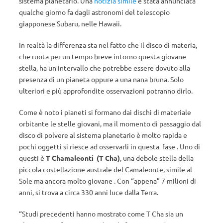
sistema planetario. Una
notizia simile
è stata annunciata
qualche giorno fa dagli astronomi del telescopio
giapponese Subaru, nelle Hawaii.
In realtà la differenza sta nel fatto che il disco di materia,
che ruota per un tempo breve intorno questa giovane
stella, ha un intervallo che potrebbe essere dovuto alla
presenza di un pianeta oppure a una nana bruna. Solo
ulteriori e più approfondite osservazioni potranno dirlo.
Come è noto i pianeti si formano dai dischi di materiale
orbitante le stelle giovani, ma il momento di passaggio dal
disco di polvere al sistema planetario è molto rapida e
pochi oggetti si riesce ad osservarli in questa fase . Uno di
questi è
T Chamaleonti (T Cha)
, una debole stella della
piccola costellazione australe del Camaleonte, simile al
Sole ma ancora molto giovane . Con “appena” 7 milioni di
anni, si trova a circa 330 anni luce dalla Terra.
“Studi precedenti hanno mostrato come T Cha sia un