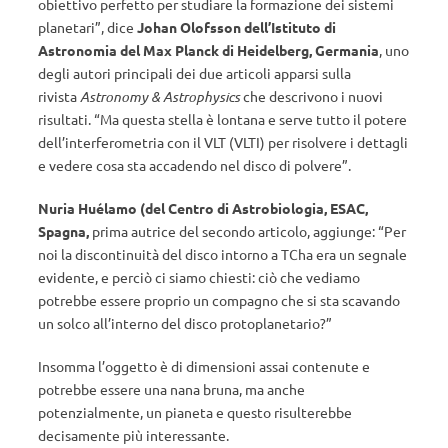
obiettivo perfetto per studiare la formazione dei sistemi
planetari”, dice
Johan Olofsson dell’Istituto di
Astronomia del Max Planck di Heidelberg, Germania
, uno
degli autori principali dei due articoli apparsi sulla
rivista
Astronomy & Astrophysics
che descrivono i nuovi
risultati. “Ma questa stella è lontana e serve tutto il potere
dell’interferometria con il VLT (VLTI) per risolvere i dettagli
e vedere cosa sta accadendo nel disco di polvere”.
Nuria Huélamo (del Centro di Astrobiologia, ESAC,
Spagna,
prima autrice del secondo articolo, aggiunge: “Per
noi la discontinuità del disco intorno a TCha era un segnale
evidente, e perciò ci siamo chiesti: ciò che vediamo
potrebbe essere proprio un compagno che si sta scavando
un solco all’interno del disco protoplanetario?”
Insomma l’oggetto è di dimensioni assai contenute e
potrebbe essere una nana bruna, ma anche
potenzialmente, un pianeta e questo risulterebbe
decisamente più interessante.