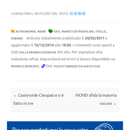
LICENZA PER IL RIUTILIZZO DEL TESTO:
,
,
,
,
ASTRONOMIA
NEWS
ESO
PIANETI EXTRASOLARI
STELLE
Articolo inizialmente pubblicato il
24/02/2011
e
SUBARU
aggiornato il
15/12/2014
alle
15:54
. I commenti sono aperti a
tutti
del sito. Per segnalare alla
SULLA PAGINA FACEBOOK
redazione refusi, imprecisioni ed errori è invece disponibile un
.
Doi:
MODULO DEDICATO
10.20371/INAF/2724-2641/11520
Navigazione articolo
←
L’asteroide Cleopatra si è
MOND sfida la materia
fatto in tre
oscura
→