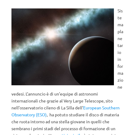
Sis
te
ma
pla
ne
tar
io
in
for
ma
zio
ne
vedesi. L’annuncio è di un’equipe di astronomi
internazionali che grazie al Very Large Telescope, sito
nell’osservatorio cileno di La Silla dell’
European Southern
Observatory (ESO)
, ha potuto studiare il disco di materia
che ruota intorno ad una stella giovane in quelli che
sembrano i primi stadi del processo di formazione di un