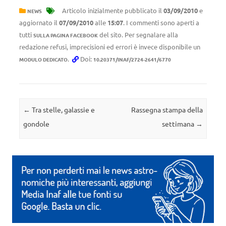
Articolo inizialmente pubblicato il
03/09/2010
e
NEWS
aggiornato il
07/09/2010
alle
15:07
. I commenti sono aperti a
tutti
del sito. Per segnalare alla
SULLA PAGINA FACEBOOK
redazione refusi, imprecisioni ed errori è invece disponibile un
.
Doi:
MODULO DEDICATO
10.20371/INAF/2724-2641/6770
Navigazione articolo
←
Tra stelle, galassie e
Rassegna stampa della
gondole
settimana
→