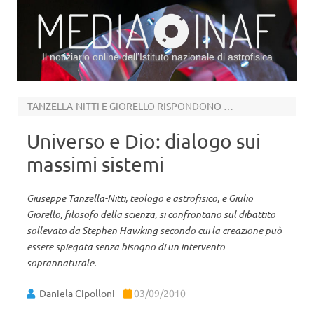
Il notiziario online dell’Istituto nazionale di astrofisica
Vai al contenuto
TANZELLA-NITTI E GIORELLO RISPONDONO A HAWKING
Universo e Dio: dialogo sui
massimi sistemi
Giuseppe Tanzella-Nitti, teologo e astrofisico, e Giulio
Giorello, filosofo della scienza, si confrontano sul dibattito
sollevato da Stephen Hawking secondo cui la creazione può
essere spiegata senza bisogno di un intervento
soprannaturale.
Daniela Cipolloni
03/09/2010