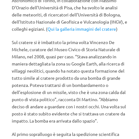
Astronomico di Torino, in collaborazione con Massimo
D’Orazio dell’Università di Pisa, che ha svolto le analisi
delle meteoriti, di ricercatori dell’Università di Bologna,
dell’Istituto Nazionale di Geofisica e Vulcanologia (INGV), e
colleghi egiziani. (
Qui la galleria immagini del cratere
)
Sul cratere si è imbattuto la prima volta Vincenzo De
Michele, curatore del Museo Civico di Storia Naturale di
Milano, nel 2008, quasi per caso. “Stava analizzando in
maniera dettagliata la zona su Google Earth, alla ricerca di
villaggi neolitici, quando ha notato questa formazione del
tutto simile al cratere prodotto da una bomba di grande
potenza. Poteva trattarsi di un bombardamento o
dell’esplosione di un missile, visto che è una zona calda dal
punto di vista politico”, racconta Di Martino. “Abbiamo
deciso di andare a guardare con i nostri occhi. Una volta sul
posto è stato subito evidente che si trattava un cratere da
impatto. La bomba era arrivata dallo spazio”.
Al primo sopralluogo è seguita la spedizione scientifica