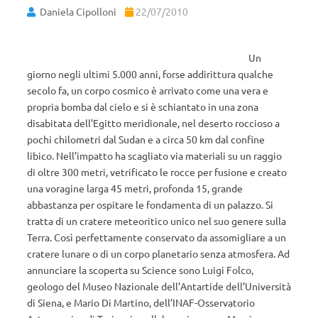
Daniela Cipolloni
22/07/2010
Un
giorno negli ultimi 5.000 anni, forse addirittura qualche
secolo fa, un corpo cosmico è arrivato come una vera e
propria bomba dal cielo e si è schiantato in una zona
disabitata dell’Egitto meridionale, nel deserto roccioso a
pochi chilometri dal Sudan e a circa 50 km dal confine
libico. Nell’impatto ha scagliato via materiali su un raggio
di oltre 300 metri, vetrificato le rocce per fusione e creato
una voragine larga 45 metri, profonda 15, grande
abbastanza per ospitare le fondamenta di un palazzo. Si
tratta di un cratere meteoritico unico nel suo genere sulla
Terra. Così perfettamente conservato da assomigliare a un
cratere lunare o di un corpo planetario senza atmosfera. Ad
annunciare la scoperta su Science sono Luigi Folco,
geologo del Museo Nazionale dell’Antartide dell’Università
di Siena, e Mario Di Martino, dell’INAF-Osservatorio