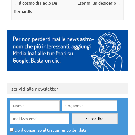
Navigazione articolo
←
Il cosmo di Paolo De
Esprimi un desiderio
→
Bernardis
Iscriviti alla newsletter
Do il consenso al trattamento dei dati