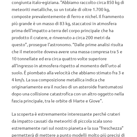
congiunta italo-egiziana. “Abbiamo raccolto circa 850 kg di
meteoriti metalliche, su un totale di oltre 1.700 kg,
composte prevalentemente di ferro e nichel. Il frammento
più grande è un masso di 83 kg, staccatosi in atmosfera
prima dell’impatto a terra del corpo principale che ha
prodotto il cratere, e rinvenuto a circa 200 metri da
questo”, prosegue l’astronomo. “Dalle prime analisi risulta
che il meteorite doveva avere una massa compresa tra 5 e
10 tonnellate ed era circa quattro volte superiore
all’ingresso in atmosfera rispetto al momento dell’urto al
suolo. È piombato alla velocità che abbiamo stimato fra 3 e
4 km/s. La sua composizione metallica indica che
originariamente era il nucleo di un asteroide frantumatosi
dopo una collisione catastrofica con un altro oggetto nella
fascia principale, tra le orbite di Marte e Giove”.
La scoperta è estremamente interessante perché crateri
da impatto causati da meteoriti di piccola scala sono
estremamente rari sul nostro pianeta e la sua “freschezza”
permetterà di mettere a punto modelli molto più precisi di