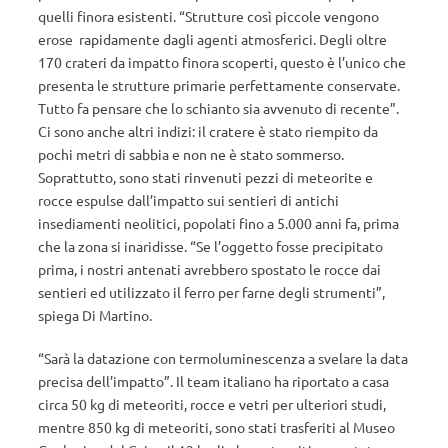
quelli finora esistenti. “Strutture così piccole vengono
erose rapidamente dagli agenti atmosferici. Degli oltre
170 crateri da impatto finora scoperti, questo è l’unico che
presenta le strutture primarie perfettamente conservate.
Tutto fa pensare che lo schianto sia avvenuto di recente”.
Ci sono anche altri indizi: il cratere è stato riempito da
pochi metri di sabbia e non ne è stato sommerso.
Soprattutto, sono stati rinvenuti pezzi di meteorite e
rocce espulse dall’impatto sui sentieri di antichi
insediamenti neolitici, popolati fino a 5.000 anni fa, prima
che la zona si inaridisse. “Se l’oggetto fosse precipitato
prima, i nostri antenati avrebbero spostato le rocce dai
sentieri ed utilizzato il ferro per farne degli strumenti”,
spiega Di Martino.
“Sarà la datazione con termoluminescenza a svelare la data
precisa dell’impatto”. Il team italiano ha riportato a casa
circa 50 kg di meteoriti, rocce e vetri per ulteriori studi,
mentre 850 kg di meteoriti, sono stati trasferiti al Museo