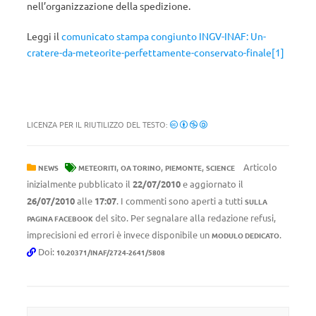
nell’organizzazione della spedizione.
Leggi il
comunicato stampa congiunto INGV-INAF:
Un-
cratere-da-meteorite-perfettamente-conservato-finale[1]
LICENZA PER IL RIUTILIZZO DEL TESTO:
,
,
,
Articolo
NEWS
METEORITI
OA TORINO
PIEMONTE
SCIENCE
inizialmente pubblicato il
22/07/2010
e aggiornato il
26/07/2010
alle
17:07
. I commenti sono aperti a tutti
SULLA
del sito. Per segnalare alla redazione refusi,
PAGINA FACEBOOK
imprecisioni ed errori è invece disponibile un
.
MODULO DEDICATO
Doi:
10.20371/INAF/2724-2641/5808