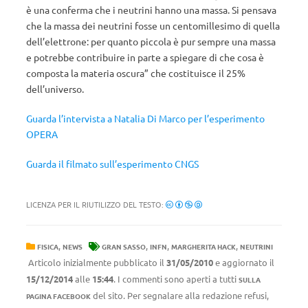
è una conferma che i neutrini hanno una massa. Si pensava
che la massa dei neutrini fosse un centomillesimo di quella
dell’elettrone: per quanto piccola è pur sempre una massa
e potrebbe contribuire in parte a spiegare di che cosa è
composta la materia oscura” che costituisce il 25%
dell’universo.
Guarda l’intervista a Natalia Di Marco per l’esperimento
OPERA
Guarda il filmato sull’esperimento CNGS
LICENZA PER IL RIUTILIZZO DEL TESTO:
,
,
,
,
FISICA
NEWS
GRAN SASSO
INFN
MARGHERITA HACK
NEUTRINI
Articolo inizialmente pubblicato il
31/05/2010
e aggiornato il
15/12/2014
alle
15:44
. I commenti sono aperti a tutti
SULLA
del sito. Per segnalare alla redazione refusi,
PAGINA FACEBOOK