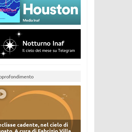
pprofondimento
eclisse cadente, nel cielo di
osto. A cura di Fabrizio Villa