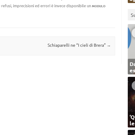
 refusi, imprecisioni ed errori è invece disponibile un
MODULO
S
Schiaparelli ne “I cieli di Brera”
→
Da
e
‘Q
l