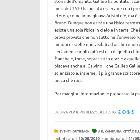
storia dell’umanità. Galileo ha puntato il can
mesi del 1610 ha potuto osservare con i pro
etereo, come immaginava Aristotele, ma è «
Bruno. Dunque non esiste una fisica terrestr
esiste una sola fisica in cielo e in terra. Ch
prova provata che non tutto nell’universo ruo
milioni di stelle non visibili ad occhio nudo 
certamente molto più esteso di quello chiuso
È anche e, forse, soprattutto grazie a quelle
piaceva anche al Calvino – che Galileo Galil
scienziato e, insieme, il più grande scritto
unica che rara.
Per maggiori informazioni e prenotare la p
LICENZA PER IL RIUTILIZZO DEL TESTO:
,
,
,
EVENTI
OUTREACH
ASI
CAMPANIA
CITTÀ DEL
pubblicato il
10/05/2010
e aggiornato il
11/05