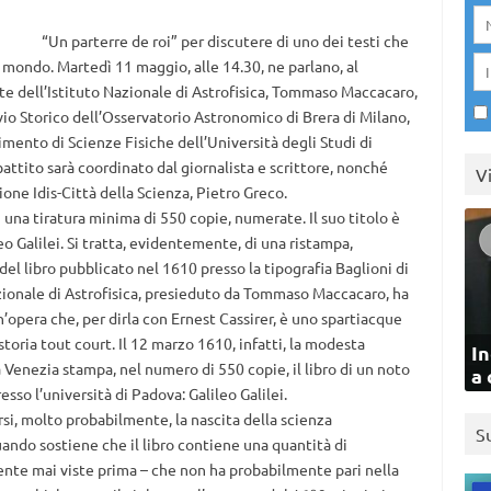
“Un parterre de roi” per discutere di uno dei testi che
 mondo. Martedì 11 maggio, alle 14.30, ne parlano, al
ente dell’Istituto Nazionale di Astrofisica, Tommaso Maccacaro,
ivio Storico dell’Osservatorio Astronomico di Brera di Milano,
mento di Scienze Fisiche dell’Università degli Studi di
battito sarà coordinato dal giornalista e scrittore, nonché
V
ne Idis-Città della Scienza, Pietro Greco.
 una tiratura minima di 550 copie, numerate. Il suo titolo è
eo Galilei. Si tratta, evidentemente, di una ristampa,
del libro pubblicato nel 1610 presso la tipografia Baglioni di
zionale di Astrofisica, presieduto da Tommaso Maccacaro, ha
n’opera che, per dirla con Ernest Cassirer, è uno spartiacque
storia tout court. Il 12 marzo 1610, infatti, la modesta
In
Venezia stampa, nel numero di 550 copie, il libro di un noto
a 
so l’università di Padova: Galileo Galilei.
si, molto probabilmente, la nascita della scienza
S
ndo sostiene che il libro contiene una quantità di
mente mai viste prima – che non ha probabilmente pari nella