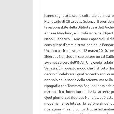
hanno segnato la storia culturale del nostro
Planetario di Città della Scienza, il presid
la responsabile della Biblioteca e dell’Arch
Agnese Mandrino, e il Professore del Diparti
Napoli Federico II, Massimo Capaccioli. Il di
consigliere d’amministrazione della Fondazio
Un libro uscito lo scorso 12 marzo 2010, con
Sidereus Nuncius e il suo autore un tal Galil
avvenuta a cura dell’INAF. Una copia fedele 
Venezia. È in questo modo che l’Istituto Na
deciso di celebrare i quattrocento anni di u
non solo nella storia della scienza, ma nella 
tipografia che Tommaso Baglioni possiede a 
matematico fiorentino che ha la cattedra pres
Quel giorno, col Sidereus Nuncius, può datar
modernamente intesa. Ha ragione Singer qua
rivelazioni – il rendiconto di cose letteral