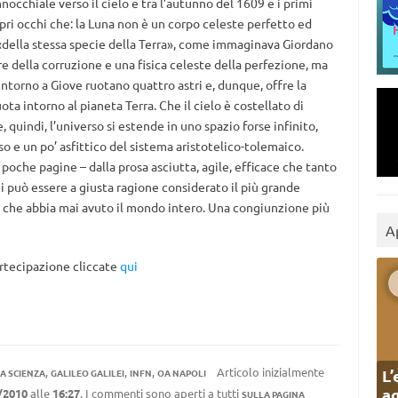
nocchiale verso il cielo e tra l’autunno del 1609 e i primi
pri occhi che: la Luna non è un corpo celeste perfetto ed
della stessa specie della Terra», come immaginava Giordano
e della corruzione e una fisica celeste della perfezione, ma
e intorno a Giove ruotano quattro astri e, dunque, offre la
ta intorno al pianeta Terra. Che il cielo è costellato di
e, quindi, l’universo si estende in uno spazio forse infinito,
 e un po’ asfittico del sistema aristotelico-tolemaico.
 poche pagine – dalla prosa asciutta, agile, efficace che tanto
ei può essere a giusta ragione considerato il più grande
re che abbia mai avuto il mondo intero. Una congiunzione più
A
artecipazione cliccate
qui
,
,
,
Articolo inizialmente
L’
LA SCIENZA
GALILEO GALILEI
INFN
OA NAPOLI
ag
/2010
alle
16:27
. I commenti sono aperti a tutti
SULLA PAGINA