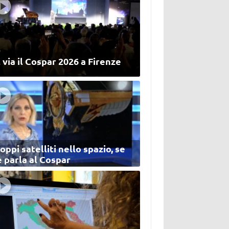
 via il Cospar 2026 a Firenze
oppi satelliti nello spazio, se
 parla al Cospar