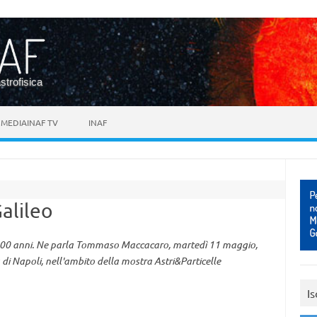
astrofisica
MEDIAINAF TV
INAF
Galileo
ie 400 anni. Ne parla Tommaso Maccacaro, martedì 11 maggio,
a di Napoli, nell'ambito della mostra Astri&Particelle
Is