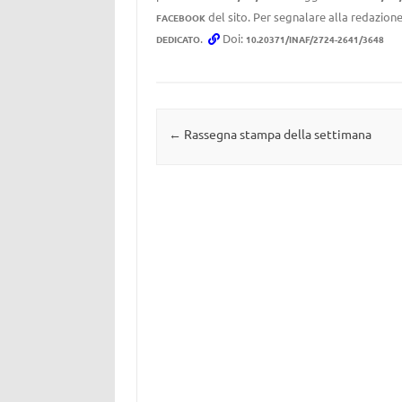
del sito. Per segnalare alla redazione
FACEBOOK
.
Doi:
DEDICATO
10.20371/INAF/2724-2641/3648
Navigazione articolo
←
Rassegna stampa della settimana