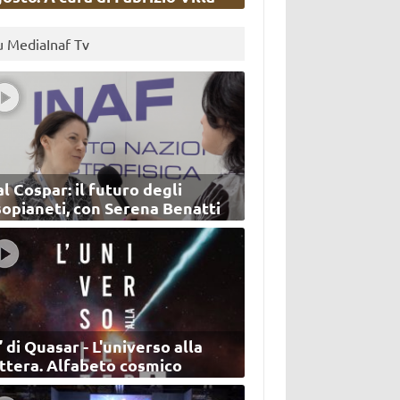
u MediaInaf Tv
l Cospar: il futuro degli
sopianeti, con Serena Benatti
’ di Quasar - L'universo alla
ettera. Alfabeto cosmico