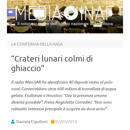
Il notiziario online dell’Istituto nazionale di astrofisica
Vai al contenuto
LA CONFERMA DELLA NASA
“Crateri lunari colmi di
ghiaccio”
Il radar Mini-SAR ha identificato 40 depositi vicino al polo
nord. Conterrebbero circa 600 milioni di tonnellate di acqua
gelata. Esultanza a Houston: “Ora la presenza umana
diventa possibile”. Frena Angioletta Corradini: “Non sono
rubinetti. Interesse principale è scoprire da dove arrivi”
Daniela Cipolloni
02/03/2010