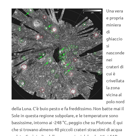
Una vera
e propria
miniera
di
ghiaccio
si
nasconde
nei
crateri di
cui è
crivellata
la zona
vicina al
polo nord
della Luna. C’è buio pesto e fa freddissimo. Non batte mai il
Sole in questa regione subpolare, e le temperature sono
bassissime, intorno ai -248 °C, peggio che su Plutone. È qui
che si trovano almeno 40 piccoli crateri stracolmi di acqua