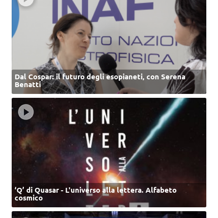
Dal Cospar: il futuro degli esopianeti, con Serena
Benatti
‘Q’ di Quasar - L'universo alla lettera. Alfabeto
cosmico