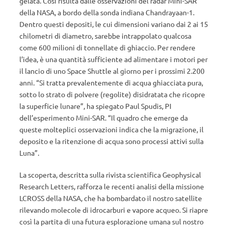
gelata. Così risulta dalle osservazioni del radar Mini-SAR
della NASA, a bordo della sonda indiana Chandrayaan-1.
Dentro questi depositi, le cui dimensioni variano dai 2 ai 15
chilometri di diametro, sarebbe intrappolato qualcosa
come 600 milioni di tonnellate di ghiaccio. Per rendere
l’idea, è una quantità sufficiente ad alimentare i motori per
il lancio di uno Space Shuttle al giorno per i prossimi 2.200
anni. “Si tratta prevalentemente di acqua ghiacciata pura,
sotto lo strato di polvere (regolite) disidratata che ricopre
la superficie lunare”, ha spiegato Paul Spudis, PI
dell’esperimento Mini-SAR. “Il quadro che emerge da
queste molteplici osservazioni indica che la migrazione, il
deposito e la ritenzione di acqua sono processi attivi sulla
Luna”.
La scoperta, descritta sulla rivista scientifica Geophysical
Research Letters, rafforza le recenti analisi della missione
LCROSS della NASA, che ha bombardato il nostro satellite
rilevando molecole di idrocarburi e vapore acqueo. Si riapre
così la partita di una futura esplorazione umana sul nostro