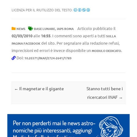
LICENZA PER IL RIUTILIZZO DEL TESTO:
,
Articolo pubblicato il
NEWS
BASE LUNARE
IAPS ROMA
02/03/2010
alle
16:55
. I commenti sono aperti a tutti
SULLA
del sito. Per segnalare alla redazione refusi,
PAGINA FACEBOOK
imprecisioni ed errori è invece disponibile un
.
MODULO DEDICATO
Doi:
10.20371/INAF/2724-2641/1789
Navigazione articolo
←
Il magnetar e il gigante
Stanno tutti bene i
ricercatori INAF
→