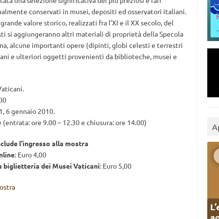
tata una selezione significativa dei più preziosi e rari
almente conservati in musei, depositi ed osservatori italiani.
 grande valore storico, realizzati fra l’XI e il XX secolo, del
ti si aggiungeranno altri materiali di proprietà della Specola
a, alcune importanti opere (dipinti, globi celesti e terrestri
ani e ulteriori oggetti provenienti da biblioteche, musei e
aticani.
.00
1, 6 gennaio 2010.
(entrata: ore 9.00 – 12.30 e chiusura: ore 14.00)
A
nclude l’ingresso alla mostra
nline
: Euro 4,00
 biglietteria dei Musei Vaticani
: Euro 5,00
mostra
L’
ag