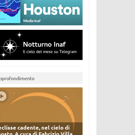
pprofondimento
eclisse cadente, nel cielo di
osto. A cura di Fabrizio Villa