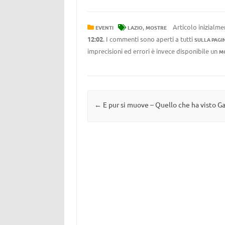
,
Articolo inizialme
EVENTI
LAZIO
MOSTRE
12:02
. I commenti sono aperti a tutti
SULLA PAGI
imprecisioni ed errori è invece disponibile un
M
Navigazione articolo
←
E pur si muove – Quello che ha visto Ga