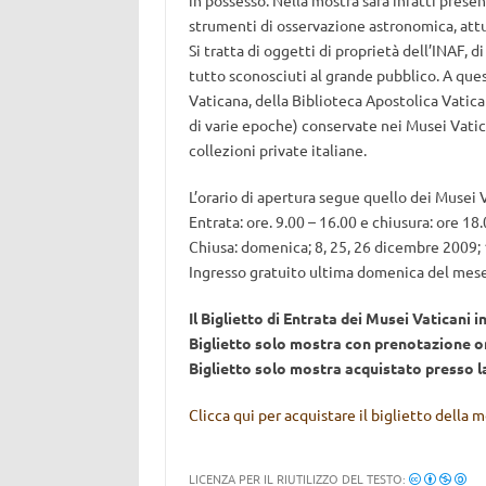
in possesso. Nella mostra sarà infatti presen
strumenti di osservazione astronomica, attu
Si tratta di oggetti di proprietà dell’INAF, di
tutto sconosciuti al grande pubblico. A ques
Vaticana, della Biblioteca Apostolica Vatican
di varie epoche) conservate nei Musei Vatic
collezioni private italiane.
L’orario di apertura segue quello dei Musei V
Entrata: ore. 9.00 – 16.00 e chiusura: ore 18
Chiusa: domenica; 8, 25, 26 dicembre 2009; 
Ingresso gratuito ultima domenica del mese 
Il Biglietto di Entrata dei Musei Vaticani i
Biglietto solo mostra con prenotazione o
Biglietto solo mostra acquistato presso la
Clicca qui per acquistare il biglietto della 
LICENZA PER IL RIUTILIZZO DEL TESTO: