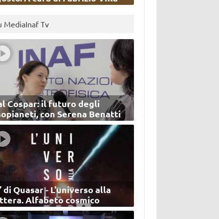
u MediaInaf Tv
l Cospar: il futuro degli
sopianeti, con Serena Benatti
’ di Quasar - L'universo alla
ettera. Alfabeto cosmico