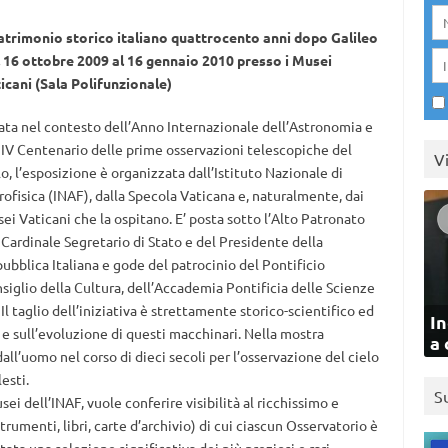
patrimonio storico italiano quattrocento anni dopo Galileo
 16 ottobre 2009 al 16 gennaio 2010 presso i Musei
icani (Sala Polifunzionale)
ata nel contesto dell’Anno Internazionale dell’Astronomia e
 IV Centenario delle prime osservazioni telescopiche del
V
lo, l’esposizione è organizzata dall’Istituto Nazionale di
rofisica (INAF), dalla Specola Vaticana e, naturalmente, dai
ei Vaticani che la ospitano. E’ posta sotto l’Alto Patronato
 Cardinale Segretario di Stato e del Presidente della
ubblica Italiana e gode del patrocinio del Pontificio
siglio della Cultura, dell’Accademia Pontificia delle Scienze
 Il taglio dell’iniziativa è strettamente storico-scientifico ed
In
 e sull’evoluzione di questi macchinari. Nella mostra
a 
ll’uomo nel corso di dieci secoli per l’osservazione del cielo
esti.
S
ei dell’INAF, vuole conferire visibilità al ricchissimo e
umenti, libri, carte d’archivio) di cui ciascun Osservatorio è