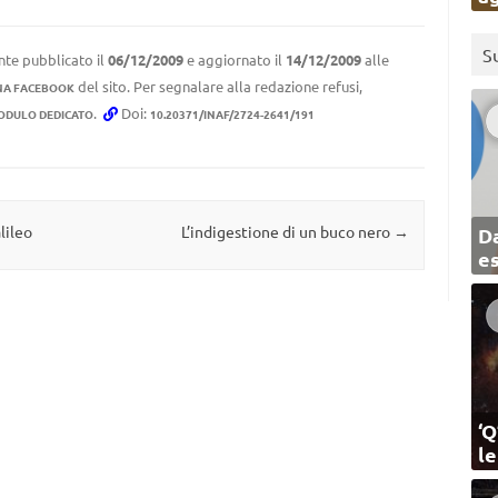
S
nte pubblicato il
06/12/2009
e aggiornato il
14/12/2009
alle
del sito. Per segnalare alla redazione refusi,
NA FACEBOOK
.
Doi:
ODULO DEDICATO
10.20371/INAF/2724-2641/191
lileo
L’indigestione di un buco nero
→
Da
e
‘Q
l