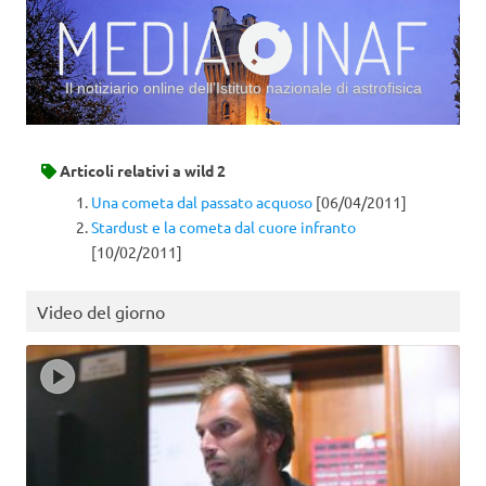
Il notiziario online dell’Istituto nazionale di astrofisica
Vai al contenuto
Articoli relativi a
wild 2
Una cometa dal passato acquoso
[06/04/2011]
Stardust e la cometa dal cuore infranto
[10/02/2011]
Video del giorno