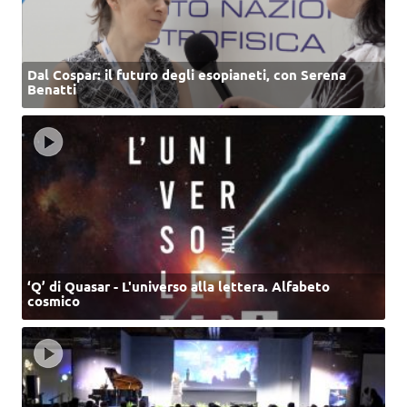
Dal Cospar: il futuro degli esopianeti, con Serena
Benatti
‘Q’ di Quasar - L'universo alla lettera. Alfabeto
cosmico