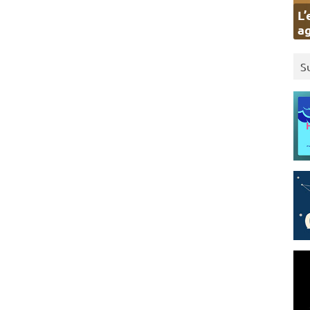
L’
ag
S