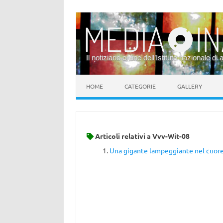
Il notiziario online dell’Istituto nazionale di 
Vai al contenuto
HOME
CATEGORIE
GALLERY
Articoli relativi a
Vvv-Wit-08
Una gigante lampeggiante nel cuore 