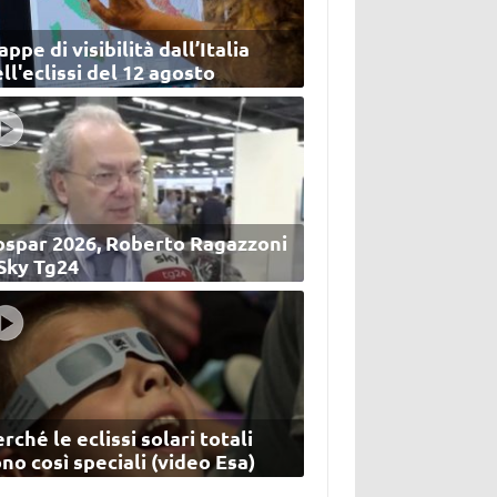
ppe di visibilità dall’Italia
ll'eclissi del 12 agosto
ospar 2026, Roberto Ragazzoni
 Sky Tg24
rché le eclissi solari totali
no così speciali (video Esa)