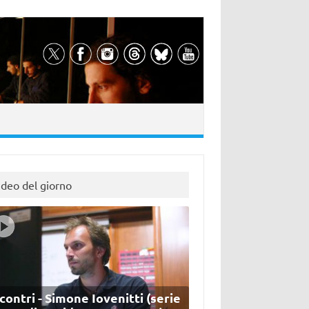
ideo del giorno
contri - Simone Iovenitti (serie