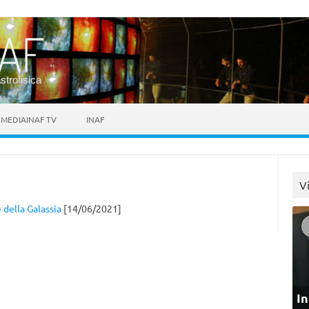
astrofisica
MEDIAINAF TV
INAF
V
della Galassia
[14/06/2021]
In