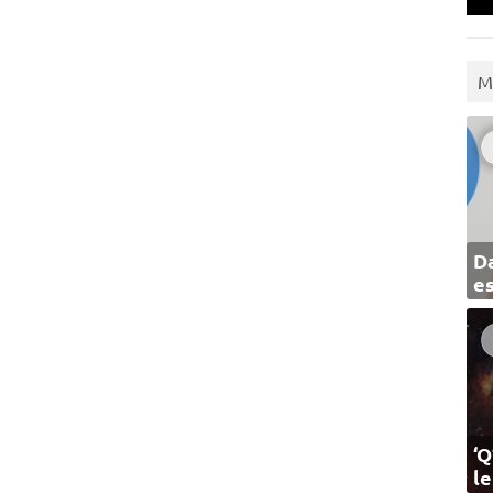
M
Da
e
‘Q
l