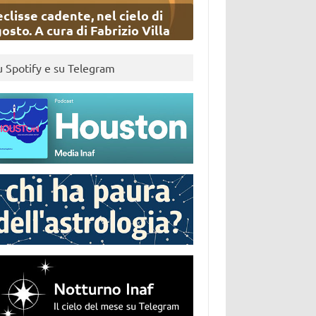
eclisse cadente, nel cielo di
osto. A cura di Fabrizio Villa
u Spotify e su Telegram