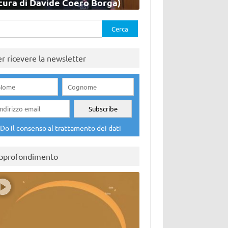
cura di Davide Coero Borga)
rca
er ricevere la newsletter
Do il consenso al trattamento dei dati
pprofondimento