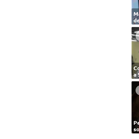
Ma
de
C
a
Pe
so