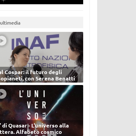
ultimedia
l Cospar: il futuro degli
sopianeti, con Serena Benatti
’ di Quasar - L'universo alla
ettera. Alfabeto cosmico