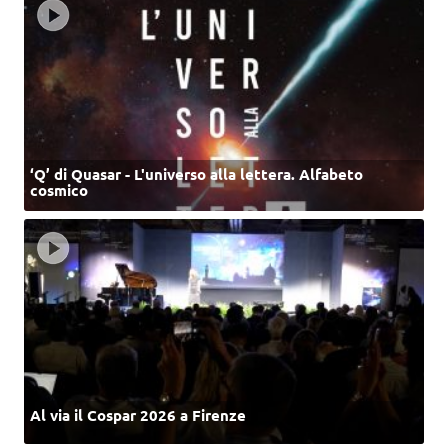
‘Q’ di Quasar - L'universo alla lettera. Alfabeto
cosmico
Al via il Cospar 2026 a Firenze