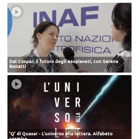
Dal Cospar: il futuro degli esopianeti, con Serena
Benatti
‘Q’ di Quasar - L'universo alla lettera. Alfabeto
cosmico