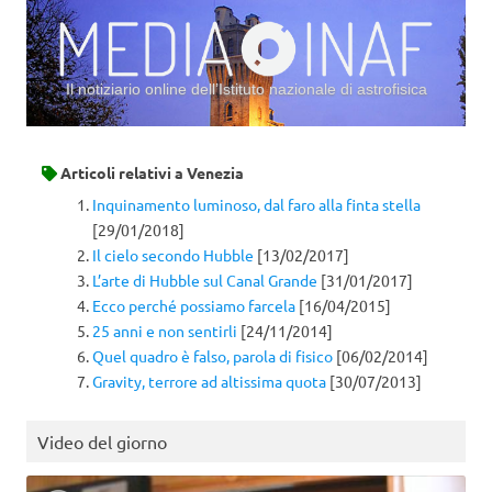
Il notiziario online dell’Istituto nazionale di astrofisica
Vai al contenuto
Articoli relativi a
Venezia
Inquinamento luminoso, dal faro alla finta stella
[29/01/2018]
Il cielo secondo Hubble
[13/02/2017]
L’arte di Hubble sul Canal Grande
[31/01/2017]
Ecco perché possiamo farcela
[16/04/2015]
25 anni e non sentirli
[24/11/2014]
Quel quadro è falso, parola di fisico
[06/02/2014]
Gravity, terrore ad altissima quota
[30/07/2013]
Video del giorno