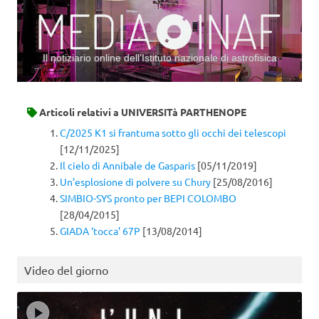
Il notiziario online dell’Istituto nazionale di astrofisica
Vai al contenuto
Articoli relativi a
UNIVERSITà PARTHENOPE
C/2025 K1 si frantuma sotto gli occhi dei telescopi
[12/11/2025]
Il cielo di Annibale de Gasparis
[05/11/2019]
Un’esplosione di polvere su Chury
[25/08/2016]
SIMBIO-SYS pronto per BEPI COLOMBO
[28/04/2015]
GIADA ‘tocca’ 67P
[13/08/2014]
Video del giorno