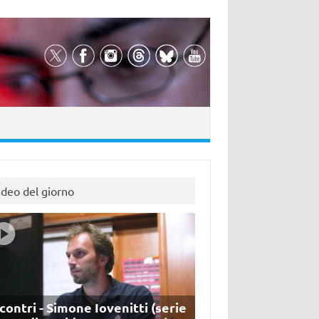
ideo del giorno
contri - Simone Iovenitti (serie