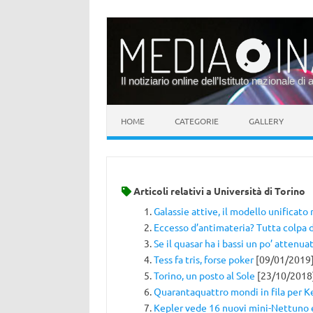
Il notiziario online dell’Istituto nazionale di 
Vai al contenuto
HOME
CATEGORIE
GALLERY
Articoli relativi a
Università di Torino
Galassie attive, il modello unificato
Eccesso d’antimateria? Tutta colpa d
Se il quasar ha i bassi un po’ attenuat
Tess fa tris, forse poker
[09/01/2019
Torino, un posto al Sole
[23/10/2018
Quarantaquattro mondi in fila per K
Kepler vede 16 nuovi mini-Nettuno 