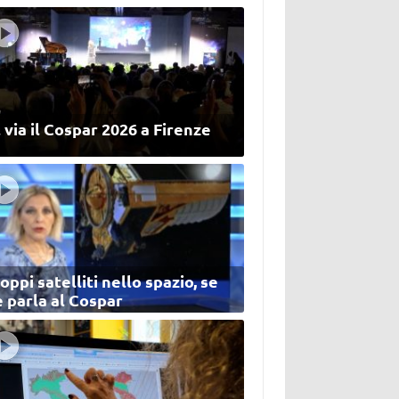
 via il Cospar 2026 a Firenze
oppi satelliti nello spazio, se
 parla al Cospar