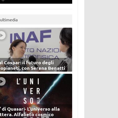
ultimedia
l Cospar: il futuro degli
sopianeti, con Serena Benatti
’ di Quasar - L'universo alla
ettera. Alfabeto cosmico