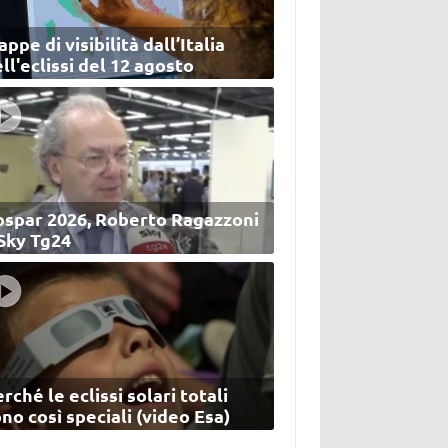
ppe di visibilità dall’Italia
ll'eclissi del 12 agosto
ospar 2026, Roberto Ragazzoni
 Sky Tg24
rché le eclissi solari totali
no così speciali (video Esa)