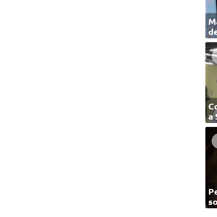
Ma
de
C
a
Pe
so