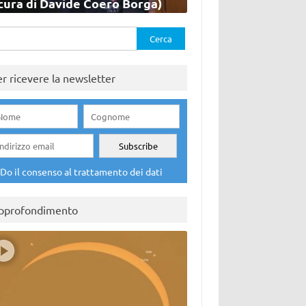
cura di Davide Coero Borga)
rca
er ricevere la newsletter
Do il consenso al trattamento dei dati
pprofondimento