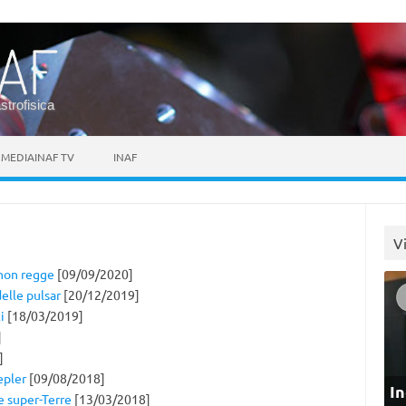
astrofisica
MEDIAINAF TV
INAF
V
 non regge
[09/09/2020]
elle pulsar
[20/12/2019]
i
[18/03/2019]
]
]
epler
[09/08/2018]
In
e super-Terre
[13/03/2018]