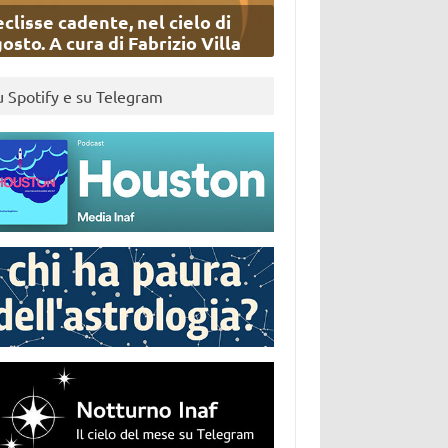
eclisse cadente, nel cielo di
osto. A cura di Fabrizio Villa
u Spotify e su Telegram