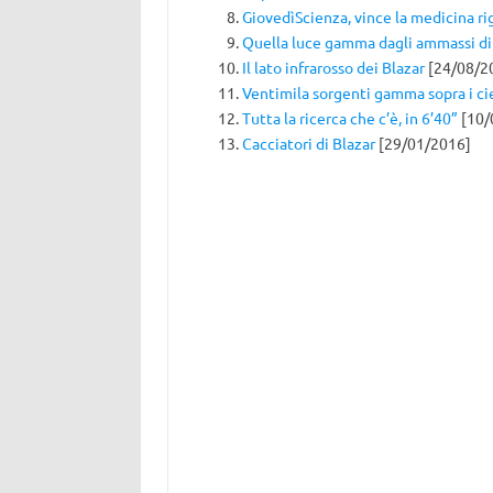
GiovedìScienza, vince la medicina ri
Quella luce gamma dagli ammassi di 
Il lato infrarosso dei Blazar
[24/08/2
Ventimila sorgenti gamma sopra i cie
Tutta la ricerca che c’è, in 6’40”
[10/
Cacciatori di Blazar
[29/01/2016]