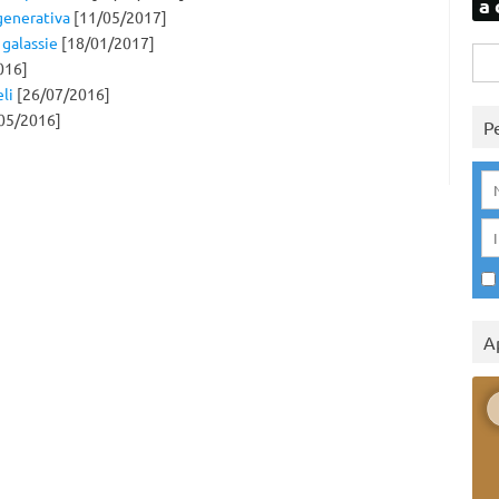
a 
generativa
[11/05/2017]
galassie
[18/01/2017]
Rice
016]
per:
li
[26/07/2016]
05/2016]
P
A