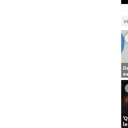
M
Da
e
‘Q
l