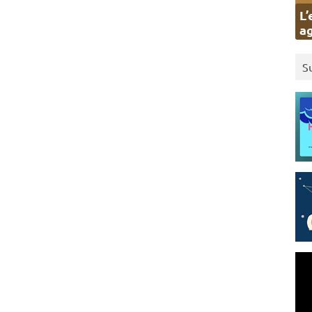
L’
ag
S