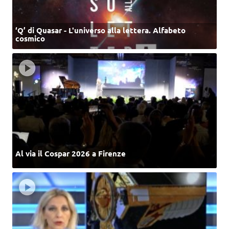
‘Q’ di Quasar - L'universo alla lettera. Alfabeto
cosmico
Al via il Cospar 2026 a Firenze