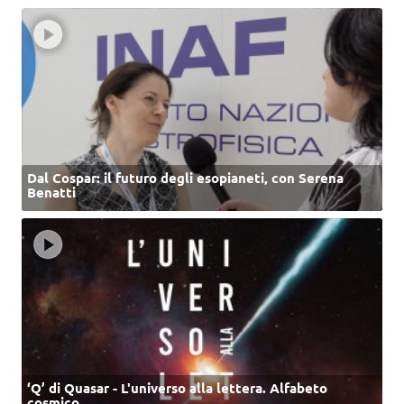
Dal Cospar: il futuro degli esopianeti, con Serena
Benatti
‘Q’ di Quasar - L'universo alla lettera. Alfabeto
cosmico