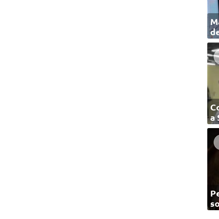
Ma
de
C
a
Pe
so