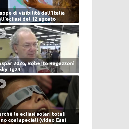
ppe di visibilità dall’Italia
ll'eclissi del 12 agosto
ospar 2026, Roberto Ragazzoni
 Sky Tg24
rché le eclissi solari totali
no così speciali (video Esa)