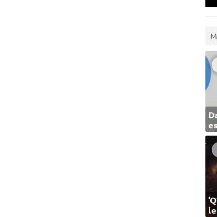
M
Da
e
‘Q
l