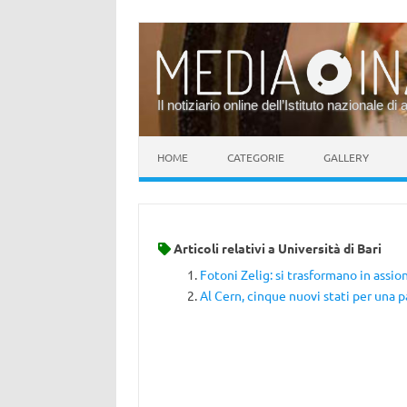
Il notiziario online dell’Istituto nazionale di 
Vai al contenuto
HOME
CATEGORIE
GALLERY
Articoli relativi a
Università di Bari
Fotoni Zelig: si trasformano in assion
Al Cern, cinque nuovi stati per una p