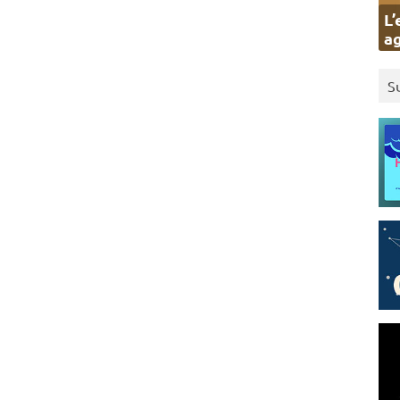
L’
ag
S