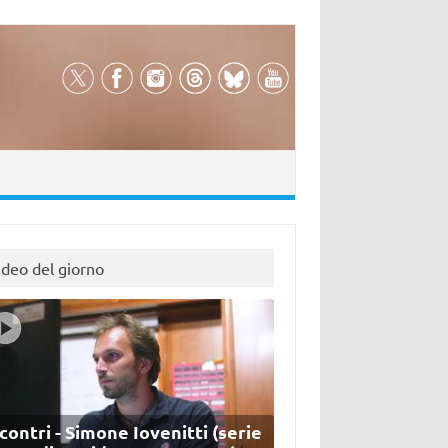
ideo del giorno
contri - Simone Iovenitti (serie