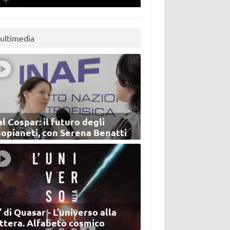
ultimedia
l Cospar: il futuro degli
sopianeti, con Serena Benatti
’ di Quasar - L'universo alla
ettera. Alfabeto cosmico