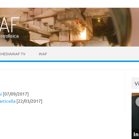
astrofisica
MEDIAINAF TV
INAF
V
i
[07/09/2017]
articella
[22/03/2017]
In