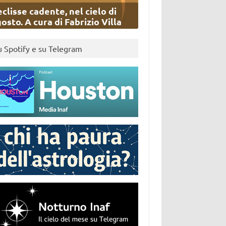
eclisse cadente, nel cielo di
osto. A cura di Fabrizio Villa
u Spotify e su Telegram