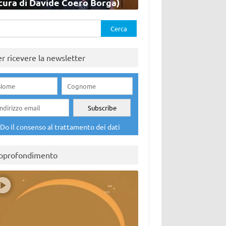
cura di Davide Coero Borga)
rca
er ricevere la newsletter
Do il consenso al trattamento dei dati
pprofondimento