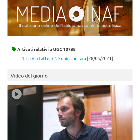
Il notiziario online dell’Istituto nazionale di astrofisica
Vai al contenuto
Articoli relativi a
UGC 10738
La Via Lattea? Né unica né rara
[28/05/2021]
Video del giorno