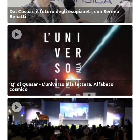
Dal Cospar: il futuro degli esopianeti, con Serena
Benatti
‘Q’ di Quasar - L'universo alla lettera. Alfabeto
cosmico