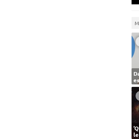
M
Da
e
‘Q
l