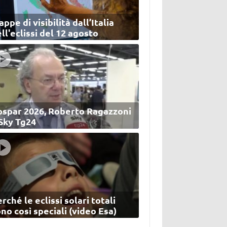
ppe di visibilità dall’Italia
ll'eclissi del 12 agosto
ospar 2026, Roberto Ragazzoni
 Sky Tg24
rché le eclissi solari totali
no così speciali (video Esa)