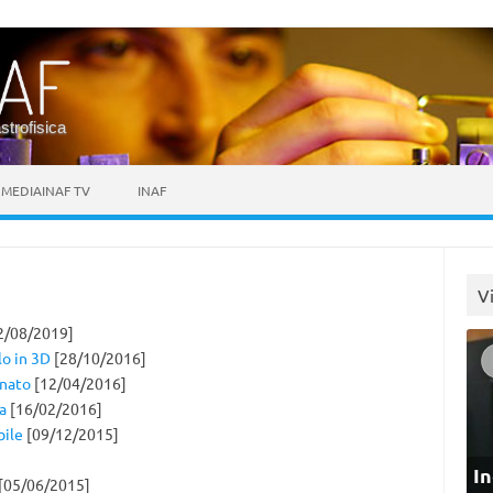
astrofisica
MEDIAINAF TV
INAF
V
2/08/2019]
lo in 3D
[28/10/2016]
inato
[12/04/2016]
a
[16/02/2016]
bile
[09/12/2015]
In
[05/06/2015]