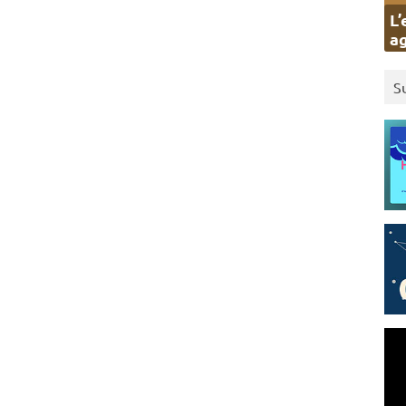
L’
ag
S