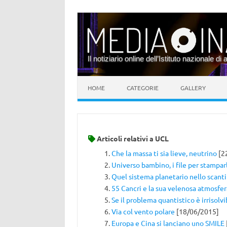
Il notiziario online dell’Istituto nazionale di 
Vai al contenuto
HOME
CATEGORIE
GALLERY
Articoli relativi a
UCL
Che la massa ti sia lieve, neutrino
[2
Universo bambino, i file per stampar
Quel sistema planetario nello scant
55 Cancri e la sua velenosa atmosfer
Se il problema quantistico è irrisolvi
Via col vento polare
[18/06/2015]
Europa e Cina si lanciano uno SMILE