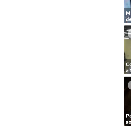
Ma
de
C
a
Pe
so