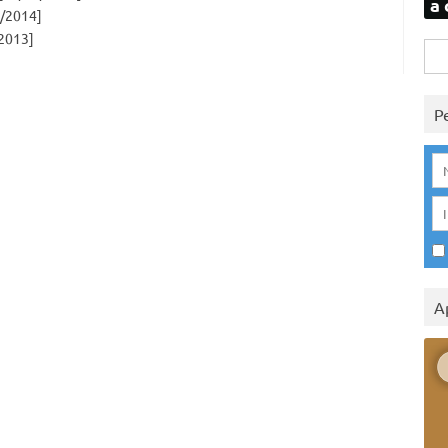
a 
/2014]
2013]
Rice
per:
P
A