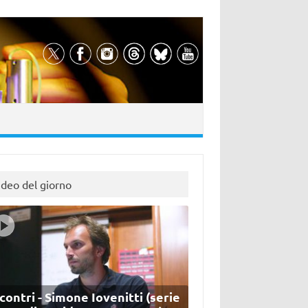
ideo del giorno
contri - Simone Iovenitti (serie