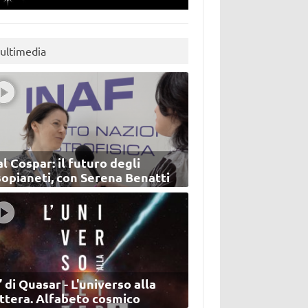
ultimedia
l Cospar: il futuro degli
sopianeti, con Serena Benatti
’ di Quasar - L'universo alla
ettera. Alfabeto cosmico