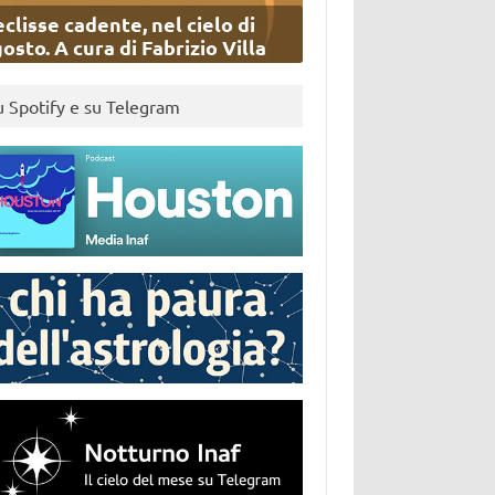
eclisse cadente, nel cielo di
osto. A cura di Fabrizio Villa
u Spotify e su Telegram