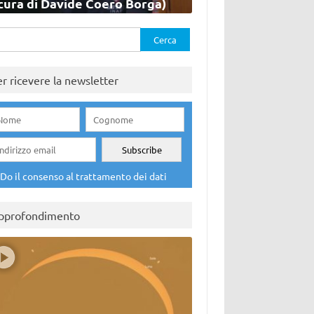
cura di Davide Coero Borga)
rca
er ricevere la newsletter
Do il consenso al trattamento dei dati
pprofondimento