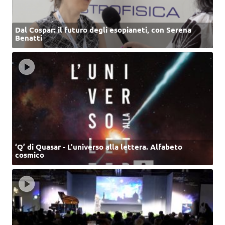
Dal Cospar: il futuro degli esopianeti, con Serena
Benatti
‘Q’ di Quasar - L'universo alla lettera. Alfabeto
cosmico