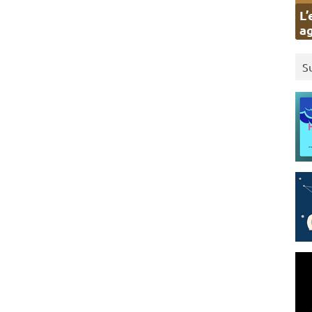
L’
ag
S