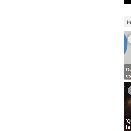
M
Da
e
‘Q
l