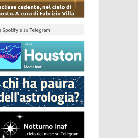
eclisse cadente, nel cielo di
osto. A cura di Fabrizio Villa
u Spotify e su Telegram