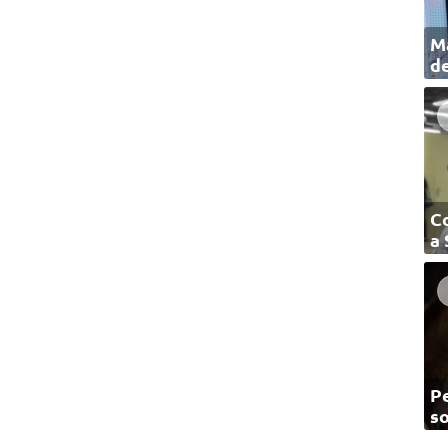
Ma
de
C
a
Pe
so