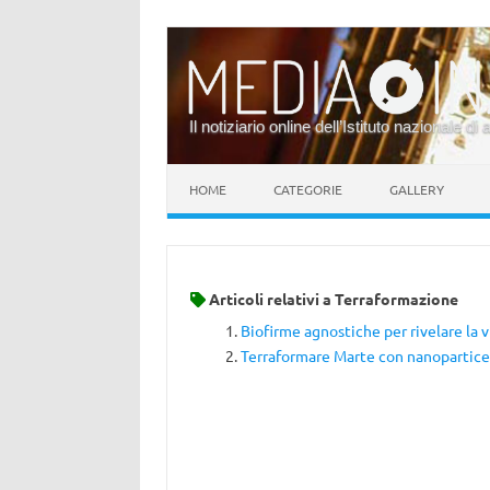
Il notiziario online dell’Istituto nazionale di 
Vai al contenuto
HOME
CATEGORIE
GALLERY
Articoli relativi a
Terraformazione
Biofirme agnostiche per rivelare la v
Terraformare Marte con nanopartice