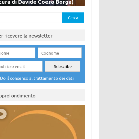
cura di Davide Coero Borga)
rca
er ricevere la newsletter
Do il consenso al trattamento dei dati
pprofondimento