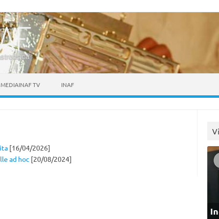
astrofisica
MEDIAINAF TV
INAF
V
ita
[16/04/2026]
lle ad hoc
[20/08/2024]
In