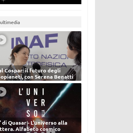
ultimedia
l Cospar: il futuro degli
sopianeti, con Serena Benatti
’ di Quasar - L'universo alla
ettera. Alfabeto cosmico