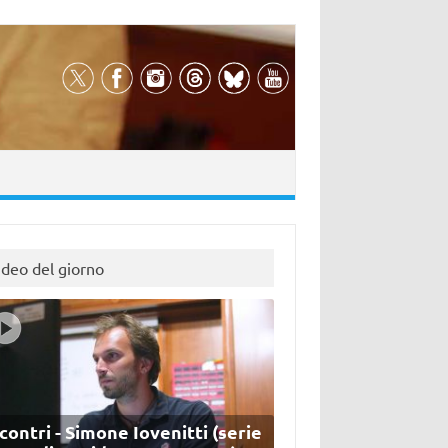
ideo del giorno
contri - Simone Iovenitti (serie