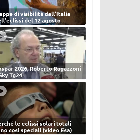
ppe di visibilità dall’Italia
ll'eclissi del 12 agosto
ospar 2026, Roberto Ragazzoni
 Sky Tg24
rché le eclissi solari totali
no così speciali (video Esa)