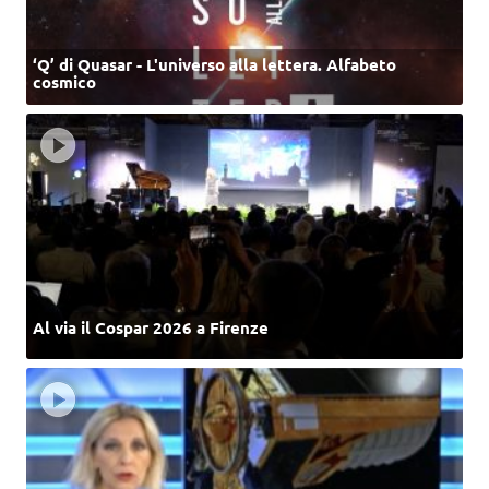
‘Q’ di Quasar - L'universo alla lettera. Alfabeto
cosmico
Al via il Cospar 2026 a Firenze