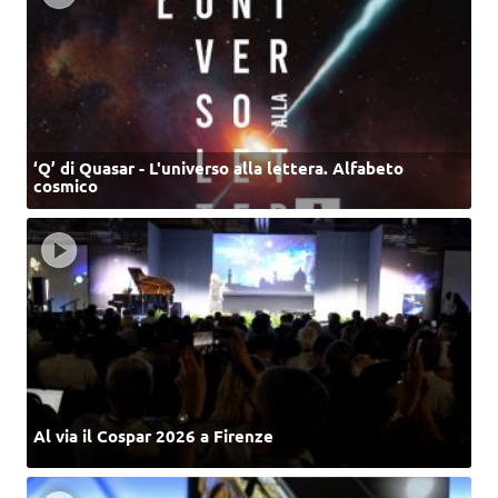
‘Q’ di Quasar - L'universo alla lettera. Alfabeto
cosmico
Al via il Cospar 2026 a Firenze