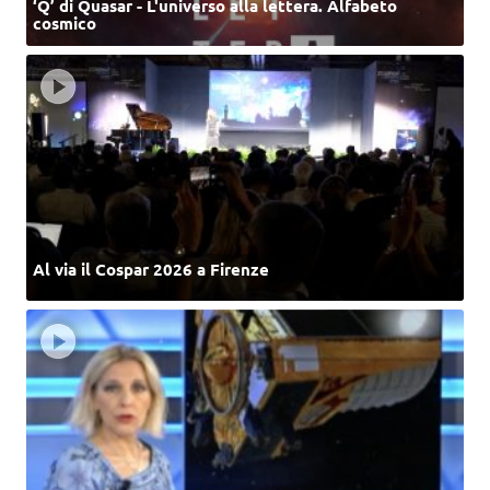
‘Q’ di Quasar - L'universo alla lettera. Alfabeto
cosmico
Al via il Cospar 2026 a Firenze