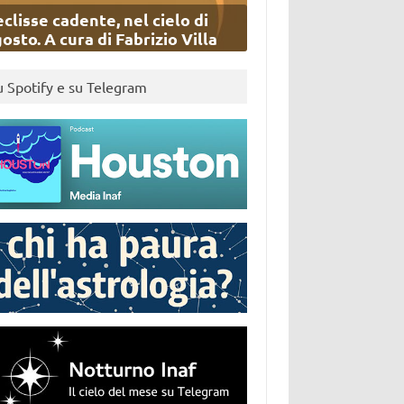
eclisse cadente, nel cielo di
osto. A cura di Fabrizio Villa
u Spotify e su Telegram