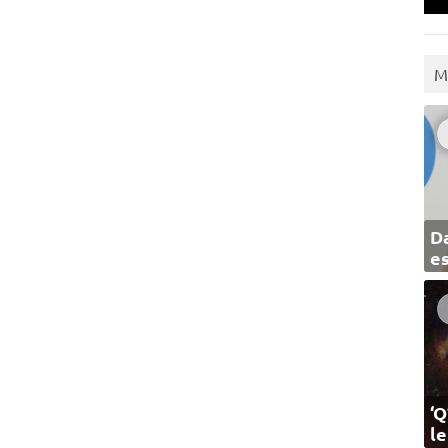
M
Da
e
‘Q
l