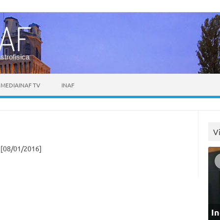
astrofisica
MEDIAINAF TV
INAF
V
[08/01/2016]
In