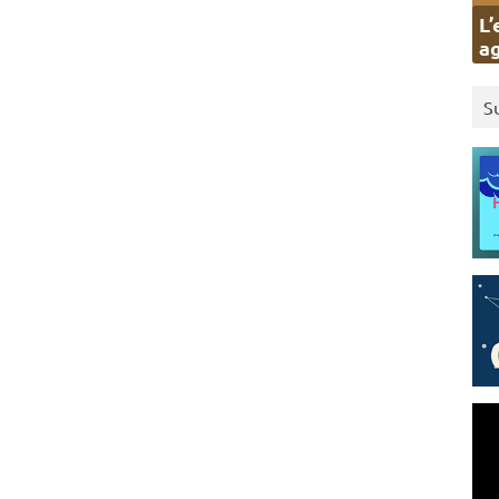
L’
ag
S