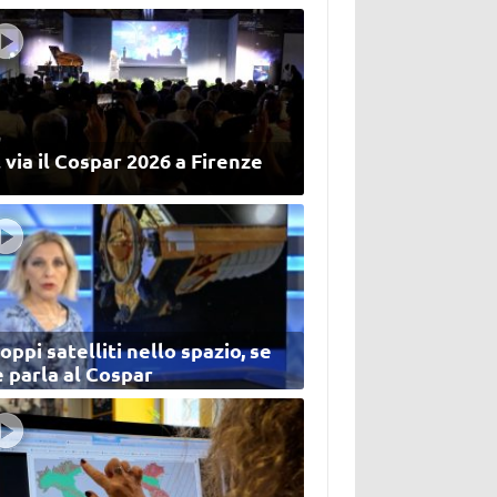
 via il Cospar 2026 a Firenze
oppi satelliti nello spazio, se
 parla al Cospar