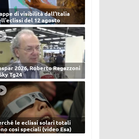
ppe di visibilità dall’Italia
ll'eclissi del 12 agosto
ospar 2026, Roberto Ragazzoni
 Sky Tg24
rché le eclissi solari totali
no così speciali (video Esa)