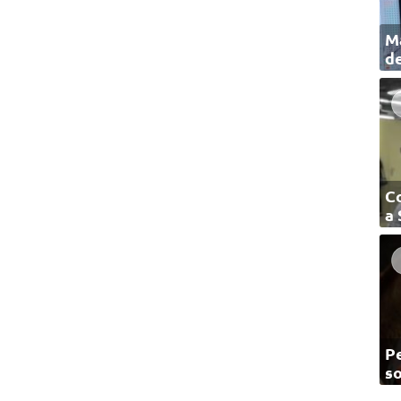
Ma
de
C
a
Pe
so