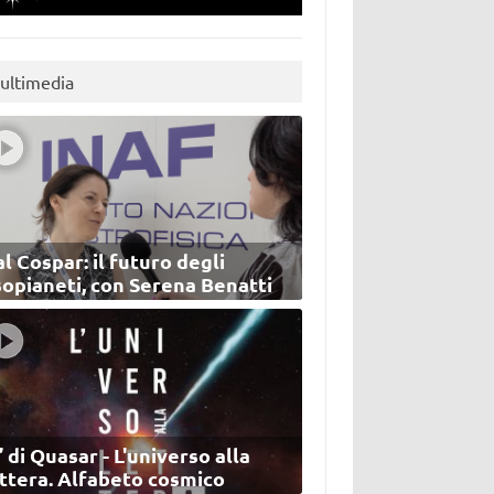
ultimedia
l Cospar: il futuro degli
sopianeti, con Serena Benatti
’ di Quasar - L'universo alla
ettera. Alfabeto cosmico