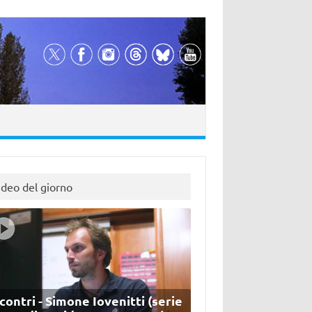
ideo del giorno
contri - Simone Iovenitti (serie