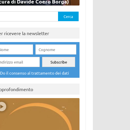
cura di Davide Coero Borga)
rca
er ricevere la newsletter
Do il consenso al trattamento dei dati
pprofondimento