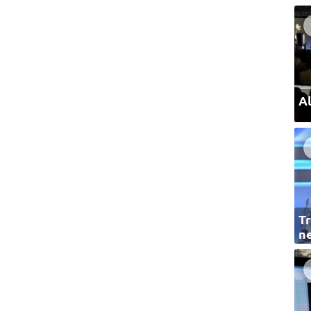
Al
Tr
ne