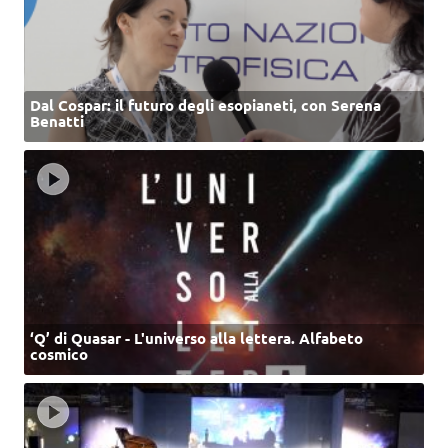
Dal Cospar: il futuro degli esopianeti, con Serena
Benatti
‘Q’ di Quasar - L'universo alla lettera. Alfabeto
cosmico