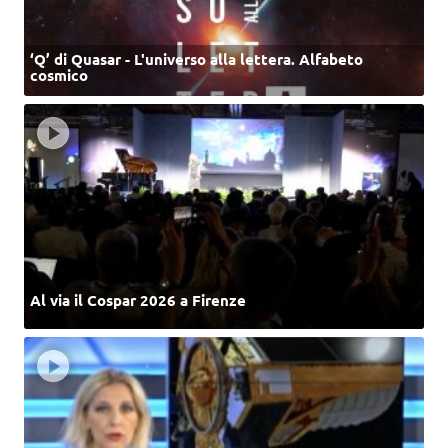
‘Q’ di Quasar - L'universo alla lettera. Alfabeto
cosmico
Al via il Cospar 2026 a Firenze