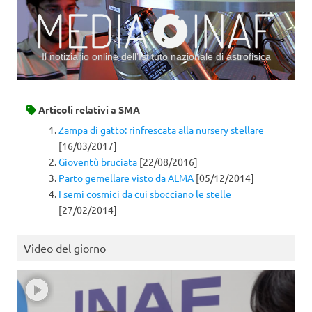
Il notiziario online dell’Istituto nazionale di astrofisica
Vai al contenuto
Articoli relativi a
SMA
Zampa di gatto: rinfrescata alla nursery stellare
[16/03/2017]
Gioventù bruciata
[22/08/2016]
Parto gemellare visto da ALMA
[05/12/2014]
I semi cosmici da cui sbocciano le stelle
[27/02/2014]
Video del giorno