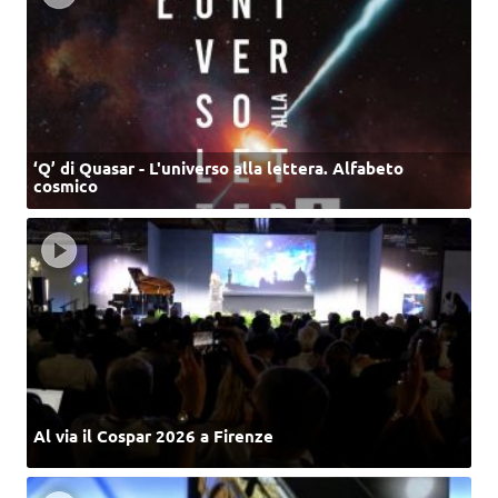
‘Q’ di Quasar - L'universo alla lettera. Alfabeto
cosmico
Al via il Cospar 2026 a Firenze