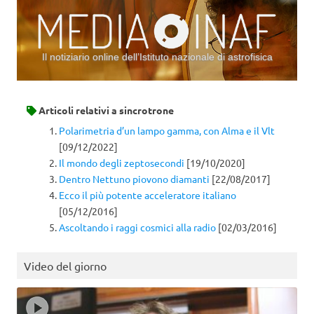
Il notiziario online dell’Istituto nazionale di astrofisica
Vai al contenuto
Articoli relativi a
sincrotrone
Polarimetria d’un lampo gamma, con Alma e il Vlt
[09/12/2022]
Il mondo degli zeptosecondi
[19/10/2020]
Dentro Nettuno piovono diamanti
[22/08/2017]
Ecco il più potente acceleratore italiano
[05/12/2016]
Ascoltando i raggi cosmici alla radio
[02/03/2016]
Video del giorno