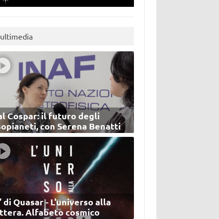
ultimedia
l Cospar: il futuro degli
sopianeti, con Serena Benatti
’ di Quasar - L'universo alla
ettera. Alfabeto cosmico