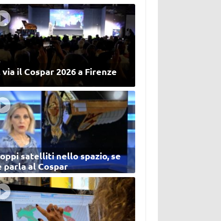
 via il Cospar 2026 a Firenze
oppi satelliti nello spazio, se
 parla al Cospar