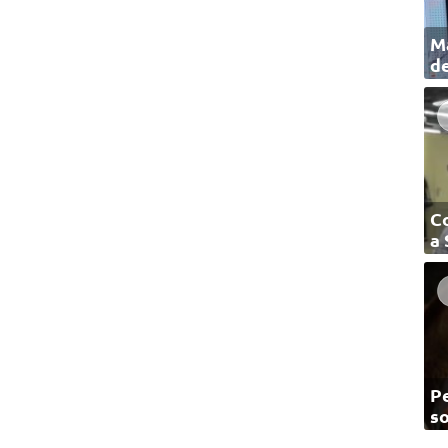
Ma
de
C
a
Pe
so