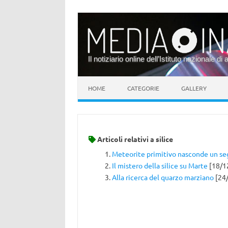
Il notiziario online dell’Istituto nazionale di 
Vai al contenuto
HOME
CATEGORIE
GALLERY
Articoli relativi a
silice
Meteorite primitivo nasconde un se
Il mistero della silice su Marte
[18/1
Alla ricerca del quarzo marziano
[24