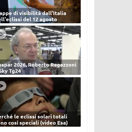
ppe di visibilità dall’Italia
ll'eclissi del 12 agosto
ospar 2026, Roberto Ragazzoni
 Sky Tg24
rché le eclissi solari totali
no così speciali (video Esa)