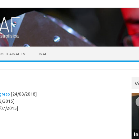
astrofisica
MEDIAINAF TV
INAF
V
greto
[24/08/2018]
2/2015]
/07/2015]
In