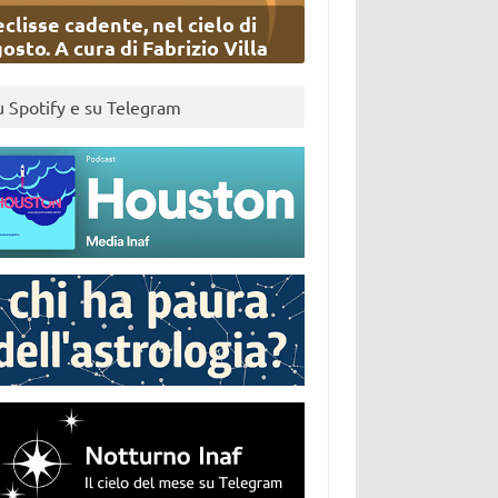
eclisse cadente, nel cielo di
osto. A cura di Fabrizio Villa
u Spotify e su Telegram