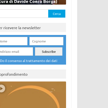
cura di Davide Coero Borga)
rca
er ricevere la newsletter
Do il consenso al trattamento dei dati
pprofondimento