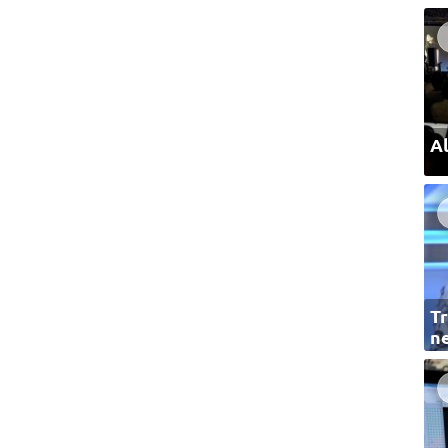
Al
Tr
ne