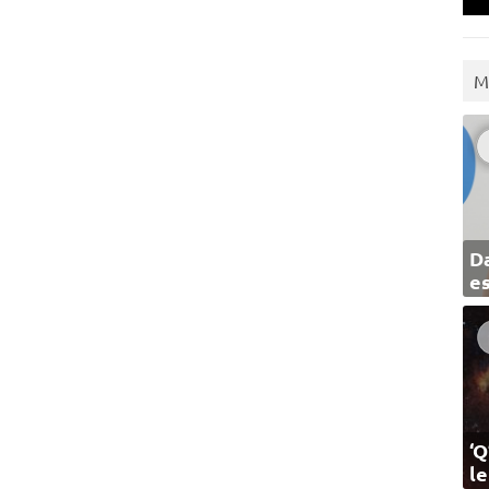
M
Da
e
‘Q
l