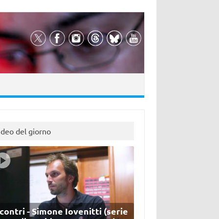
ideo del giorno
contri - Simone Iovenitti (serie