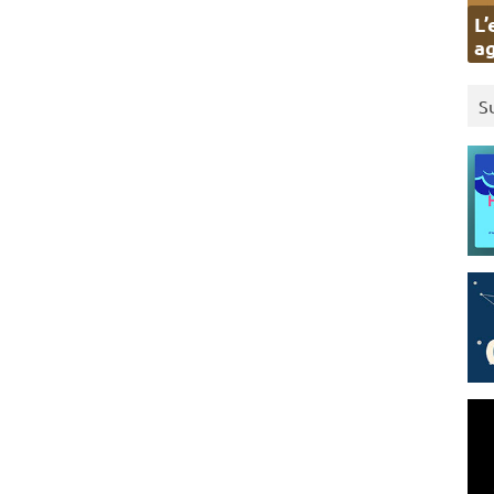
L’
ag
S