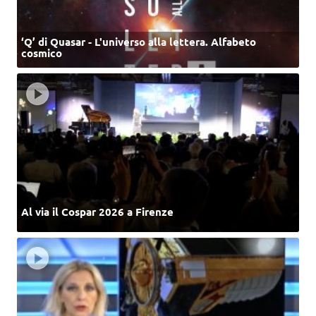
‘Q’ di Quasar - L'universo alla lettera. Alfabeto
cosmico
Al via il Cospar 2026 a Firenze