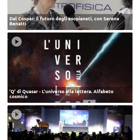
Dal Cospar: il futuro degli esopianeti, con Serena
Benatti
‘Q’ di Quasar - L'universo alla lettera. Alfabeto
cosmico