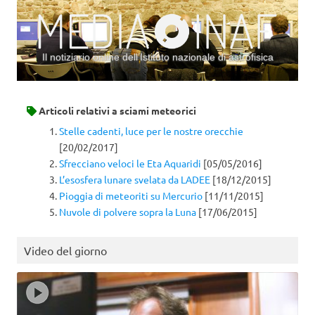
Il notiziario online dell’Istituto nazionale di astrofisica
Vai al contenuto
Articoli relativi a
sciami meteorici
Stelle cadenti, luce per le nostre orecchie
[20/02/2017]
Sfrecciano veloci le Eta Aquaridi
[05/05/2016]
L’esosfera lunare svelata da LADEE
[18/12/2015]
Pioggia di meteoriti su Mercurio
[11/11/2015]
Nuvole di polvere sopra la Luna
[17/06/2015]
Video del giorno