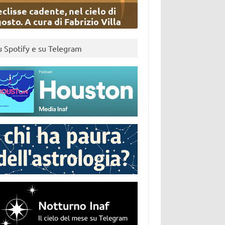
eclisse cadente, nel cielo di
osto. A cura di Fabrizio Villa
u Spotify e su Telegram