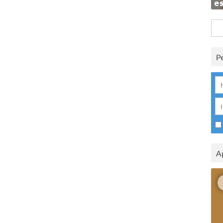
e
Rice
per:
P
A