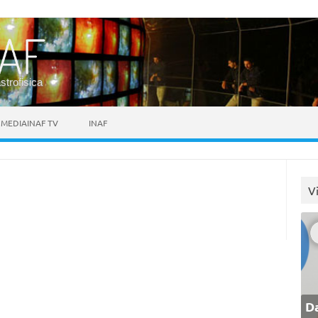
astrofisica
MEDIAINAF TV
INAF
V
Da