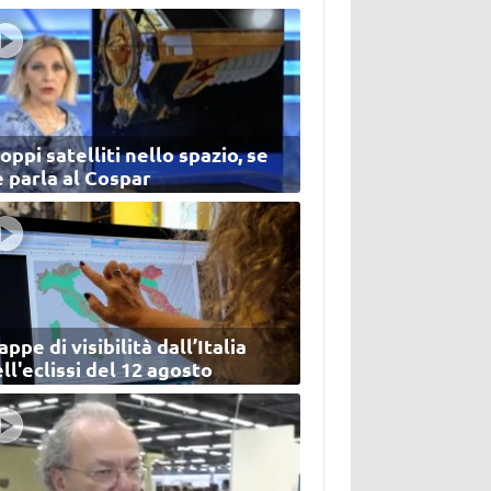
oppi satelliti nello spazio, se
 parla al Cospar
ppe di visibilità dall’Italia
ll'eclissi del 12 agosto