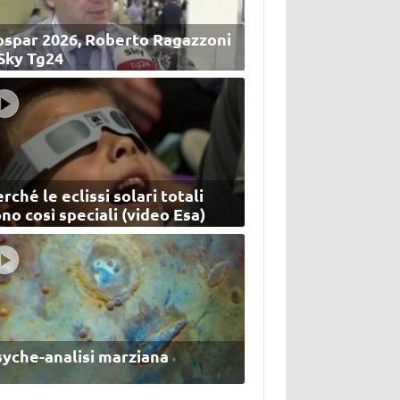
ospar 2026, Roberto Ragazzoni
 Sky Tg24
rché le eclissi solari totali
no così speciali (video Esa)
syche-analisi marziana