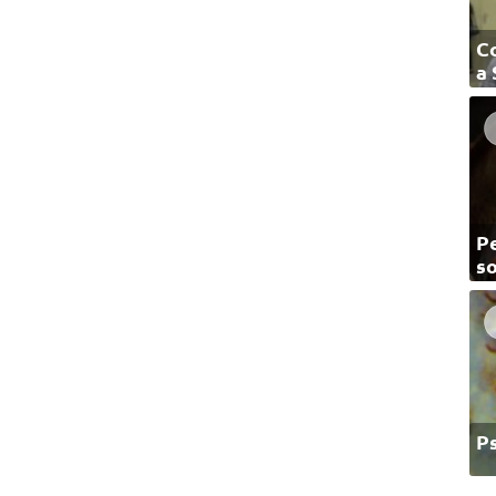
C
a
Pe
so
P