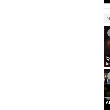
M
‘Q
l
Al