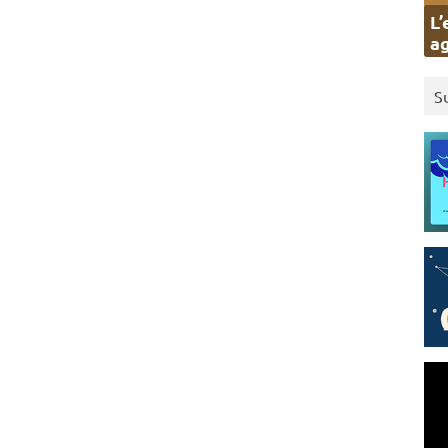
L’
ag
S