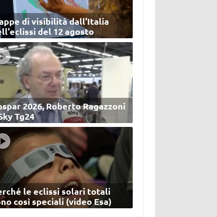
ppe di visibilità dall’Italia
ll'eclissi del 12 agosto
ospar 2026, Roberto Ragazzoni
 Sky Tg24
rché le eclissi solari totali
no così speciali (video Esa)