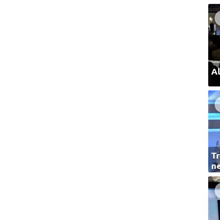
Al
Tr
ne