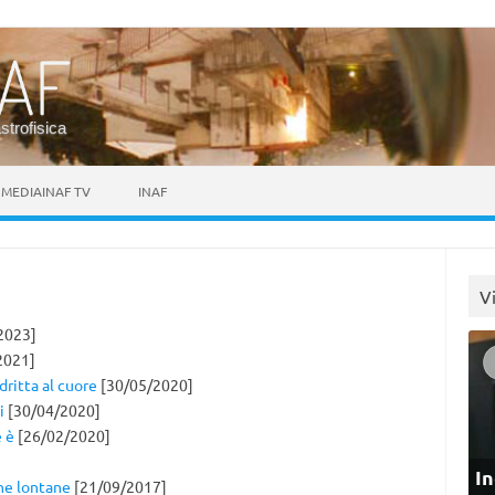
astrofisica
MEDIAINAF TV
INAF
V
2023]
2021]
dritta al cuore
[30/05/2020]
i
[30/04/2020]
e è
[26/02/2020]
In
ane lontane
[21/09/2017]