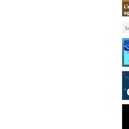
L’
ag
S