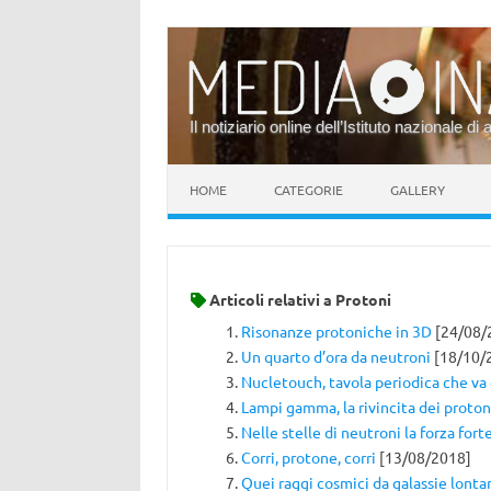
Il notiziario online dell’Istituto nazionale di 
Vai al contenuto
HOME
CATEGORIE
GALLERY
Articoli relativi a
Protoni
Risonanze protoniche in 3D
[24/08/
Un quarto d’ora da neutroni
[18/10/
Nucletouch, tavola periodica che va 
Lampi gamma, la rivincita dei proton
Nelle stelle di neutroni la forza fort
Corri, protone, corri
[13/08/2018]
Quei raggi cosmici da galassie lont