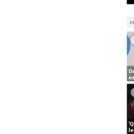
M
Da
e
‘Q
l