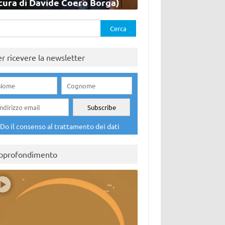
cura di Davide Coero Borga)
rca
er ricevere la newsletter
Do il consenso al trattamento dei dati
pprofondimento