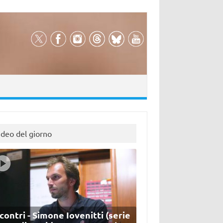
ideo del giorno
contri - Simone Iovenitti (serie