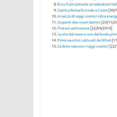
Ecco il più potente acceleratore ita
L’antica Roma fa scudo a Cuore
[30/1
A caccia di raggi cosmici ultra energ
Scoperti due nuovi barioni
[20/11/2
Protoni antitumore
[22/04/2014]
La vita dal mare e non dal brodo pri
Primi neutrini catturati da NOvA
[17
Là dove nascono i raggi cosmici
[22/