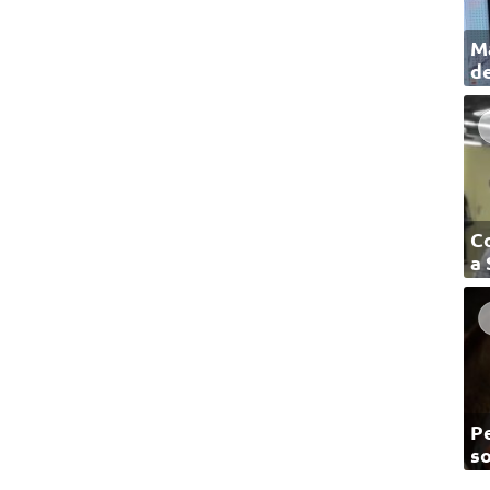
Ma
de
C
a
Pe
so