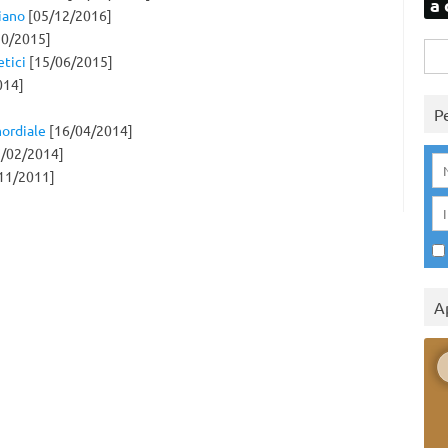
a 
liano
[05/12/2016]
0/2015]
Rice
etici
[15/06/2015]
per:
014]
P
mordiale
[16/04/2014]
/02/2014]
11/2011]
A