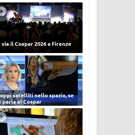
 via il Cospar 2026 a Firenze
oppi satelliti nello spazio, se
 parla al Cospar