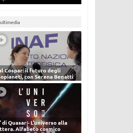
ultimedia
l Cospar: il futuro degli
sopianeti, con Serena Benatti
’ di Quasar - L'universo alla
ettera. Alfabeto cosmico