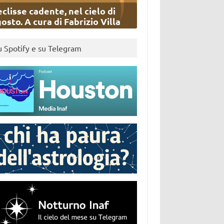
eclisse cadente, nel cielo di
osto. A cura di Fabrizio Villa
u Spotify e su Telegram