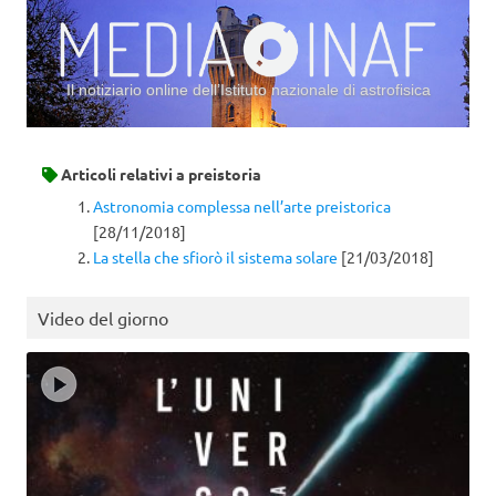
Il notiziario online dell’Istituto nazionale di astrofisica
Vai al contenuto
Articoli relativi a
preistoria
Astronomia complessa nell’arte preistorica
[28/11/2018]
La stella che sfiorò il sistema solare
[21/03/2018]
Video del giorno