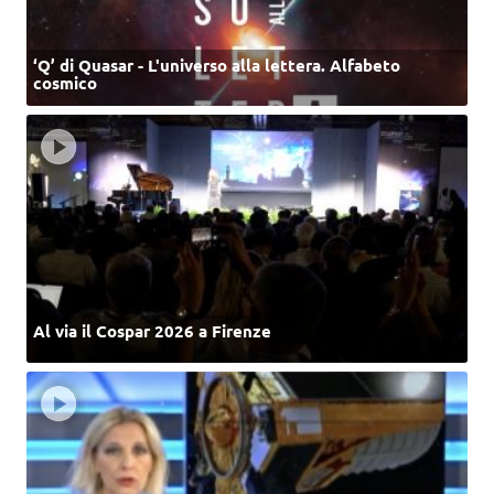
‘Q’ di Quasar - L'universo alla lettera. Alfabeto
cosmico
Al via il Cospar 2026 a Firenze