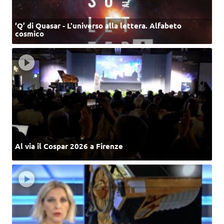
‘Q’ di Quasar - L'universo alla lettera. Alfabeto
cosmico
Al via il Cospar 2026 a Firenze