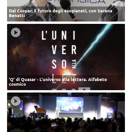
Dal Cospar: il futuro degli esopianeti, con Serena
Benatti
‘Q’ di Quasar - L'universo alla lettera. Alfabeto
cosmico