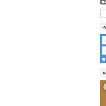
e
Rice
per:
P
A