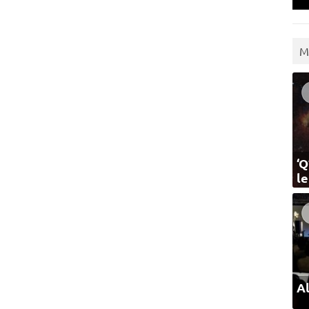
M
‘Q
l
Al