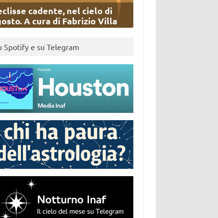
eclisse cadente, nel cielo di
osto. A cura di Fabrizio Villa
u Spotify e su Telegram