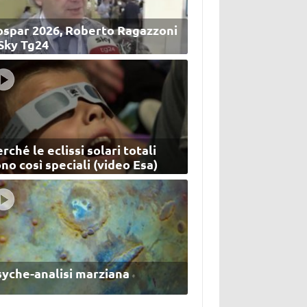
ospar 2026, Roberto Ragazzoni
 Sky Tg24
rché le eclissi solari totali
no così speciali (video Esa)
syche-analisi marziana