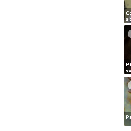
C
a
Pe
so
P