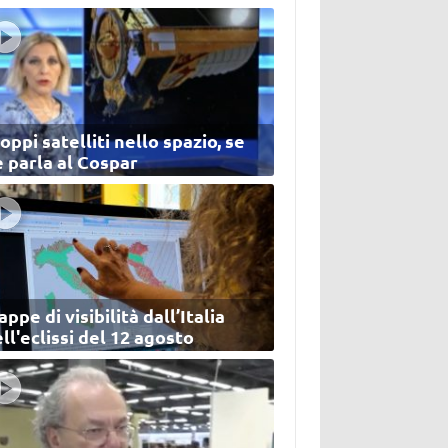
oppi satelliti nello spazio, se
 parla al Cospar
ppe di visibilità dall’Italia
ll'eclissi del 12 agosto