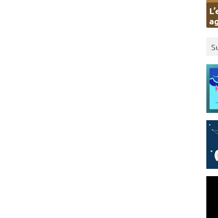
L’
ag
S