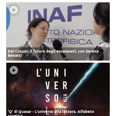
Dal Cospar: il futuro degli esopianeti, con Serena
Benatti
‘Q’ di Quasar - L'universo alla lettera. Alfabeto
cosmico