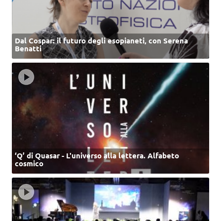
Dal Cospar: il futuro degli esopianeti, con Serena
Benatti
‘Q’ di Quasar - L'universo alla lettera. Alfabeto
cosmico