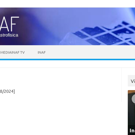
astrofisica
MEDIAINAF TV
INAF
V
8/2024]
In