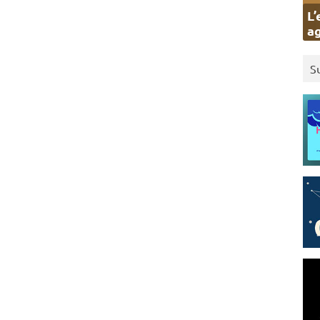
L’
ag
S