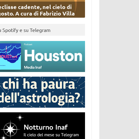
eclisse cadente, nel cielo di
osto. A cura di Fabrizio Villa
u Spotify e su Telegram