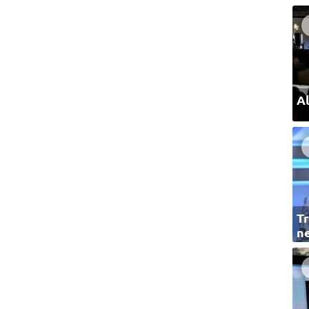
Al
Tr
ne