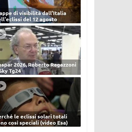
ppe di visibilità dall’Italia
ll'eclissi del 12 agosto
ospar 2026, Roberto Ragazzoni
 Sky Tg24
rché le eclissi solari totali
no così speciali (video Esa)