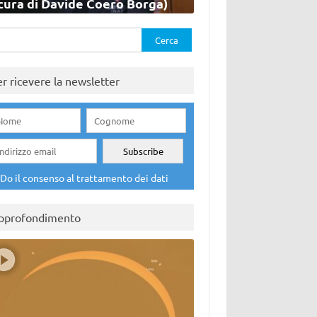
cura di Davide Coero Borga)
rca
er ricevere la newsletter
Do il consenso al trattamento dei dati
pprofondimento