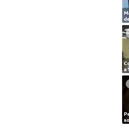
Ma
de
C
a
Pe
so