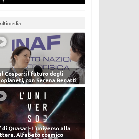
ultimedia
l Cospar: il futuro degli
sopianeti, con Serena Benatti
’ di Quasar - L'universo alla
ettera. Alfabeto cosmico