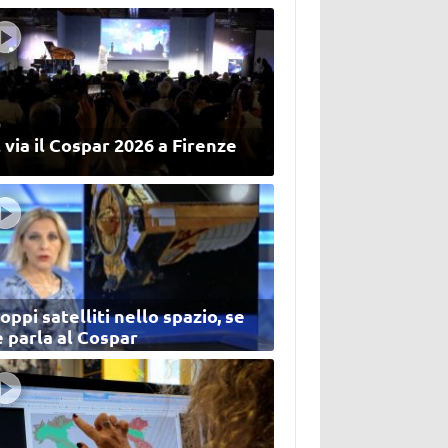
 via il Cospar 2026 a Firenze
oppi satelliti nello spazio, se
 parla al Cospar