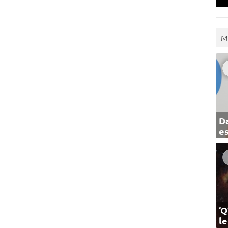
M
Da
e
‘Q
l