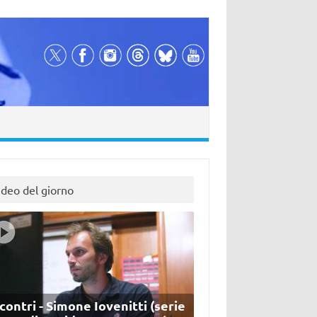
ideo del giorno
contri - Simone Iovenitti (serie