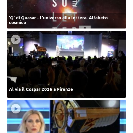
‘Q’ di Quasar - L'universo alla lettera. Alfabeto
cosmico
Al via il Cospar 2026 a Firenze