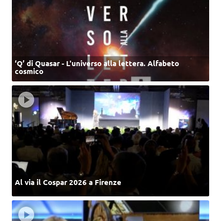
‘Q’ di Quasar - L'universo alla lettera. Alfabeto
cosmico
Al via il Cospar 2026 a Firenze