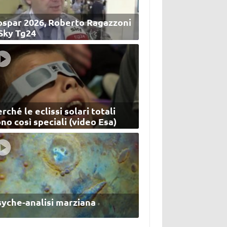
ospar 2026, Roberto Ragazzoni
 Sky Tg24
rché le eclissi solari totali
no così speciali (video Esa)
syche-analisi marziana