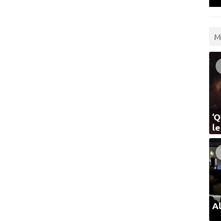
M
‘Q
l
Al