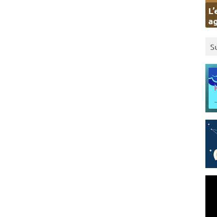
L’
ag
S