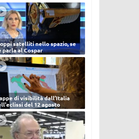
oppi satelliti nello spazio, se
 parla al Cospar
ppe di visibilità dall’Italia
ll'eclissi del 12 agosto