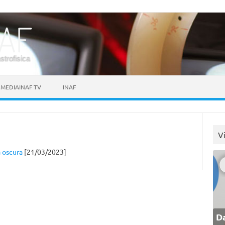
astrofisica
MEDIAINAF TV
INAF
V
a oscura
[21/03/2023]
Da