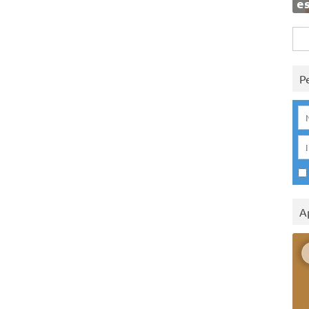
e
Rice
per:
P
A