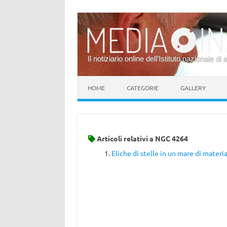
Il notiziario online dell’Istituto nazionale di 
Vai al contenuto
HOME
CATEGORIE
GALLERY
Articoli relativi a
NGC 4264
Eliche di stelle in un mare di materi