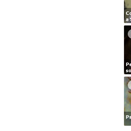
C
a
Pe
so
P