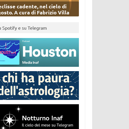
eclisse cadente, nel cielo di
osto. A cura di Fabrizio Villa
u Spotify e su Telegram