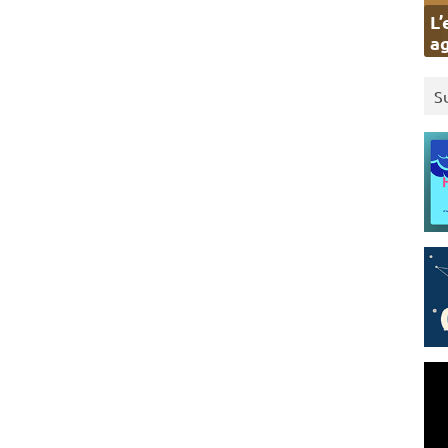
L’
ag
S