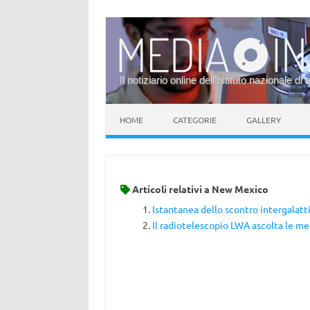
Il notiziario online dell’Istituto nazionale di 
Vai al contenuto
HOME
CATEGORIE
GALLERY
Articoli relativi a
New Mexico
Istantanea dello scontro intergalatt
Il radiotelescopio LWA ascolta le m