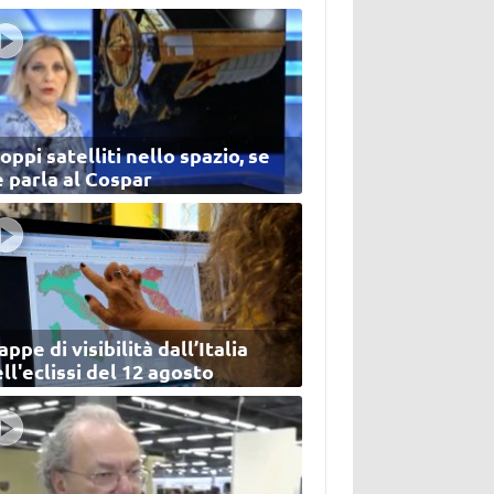
oppi satelliti nello spazio, se
 parla al Cospar
ppe di visibilità dall’Italia
ll'eclissi del 12 agosto