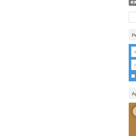
e
Rice
per:
P
A