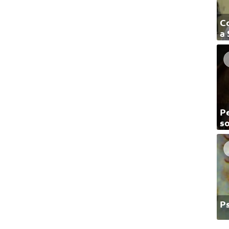
C
a
Pe
so
P