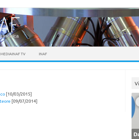
astrofisica
MEDIAINAF TV
INAF
V
ico
[10/03/2015]
eteore
[09/07/2014]
Da