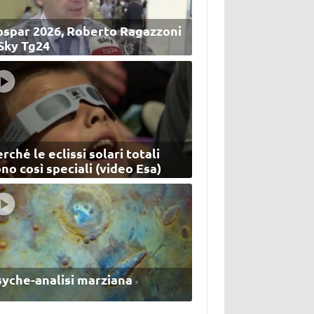
ospar 2026, Roberto Ragazzoni
 Sky Tg24
rché le eclissi solari totali
no così speciali (video Esa)
syche-analisi marziana