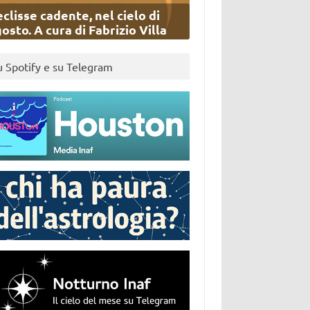
eclisse cadente, nel cielo di
osto. A cura di Fabrizio Villa
u Spotify e su Telegram