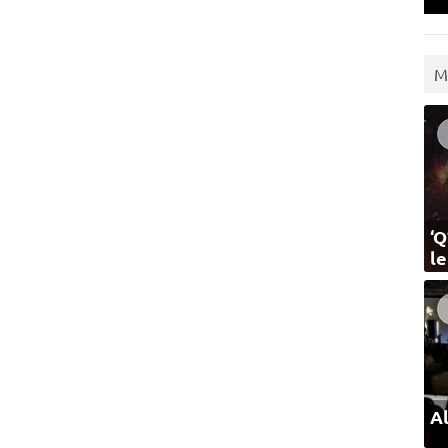
M
‘Q
l
Al