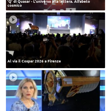
‘Q’ di Quasar - L'universo alla lettera. Alfabeto
cosmico
Al via il Cospar 2026 a Firenze