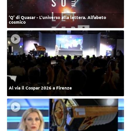
‘Q’ di Quasar - L'universo alla lettera. Alfabeto
cosmico
Al via il Cospar 2026 a Firenze