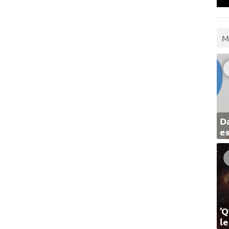
M
Da
e
‘Q
l