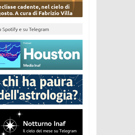
eclisse cadente, nel cielo di
osto. A cura di Fabrizio Villa
u Spotify e su Telegram