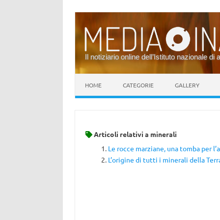
Il notiziario online dell’Istituto nazionale di 
Vai al contenuto
HOME
CATEGORIE
GALLERY
Articoli relativi a
minerali
Le rocce marziane, una tomba per l’
L’origine di tutti i minerali della Terr