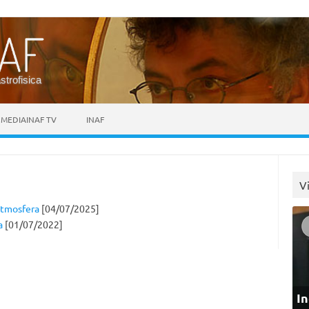
astrofisica
MEDIAINAF TV
INAF
V
atmosfera
[04/07/2025]
a
[01/07/2022]
In