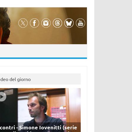
ideo del giorno
contri - Simone Iovenitti (serie