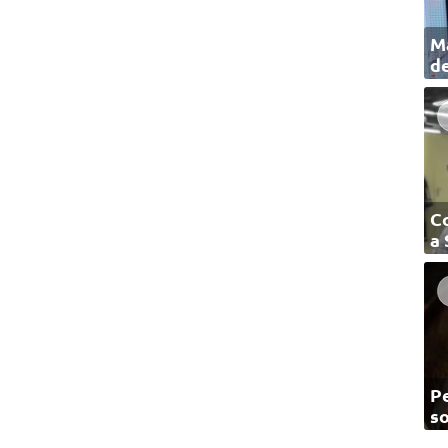
Ma
de
C
a
Pe
so