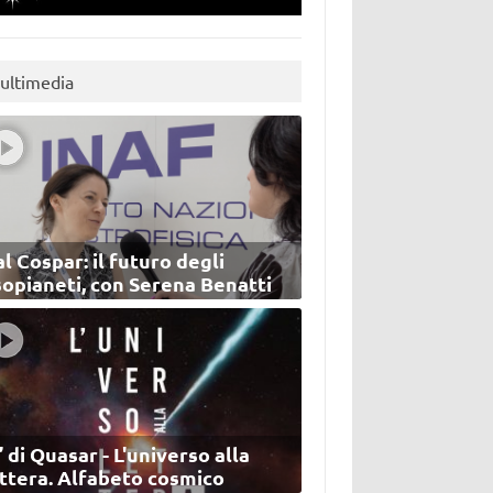
ultimedia
l Cospar: il futuro degli
sopianeti, con Serena Benatti
’ di Quasar - L'universo alla
ettera. Alfabeto cosmico