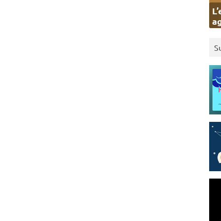
L’
ag
S