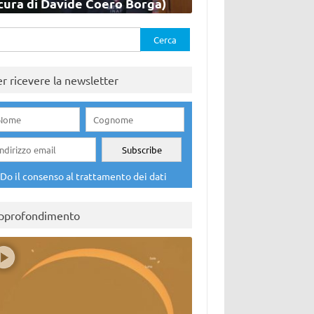
cura di Davide Coero Borga)
rca
er ricevere la newsletter
Do il consenso al trattamento dei dati
pprofondimento