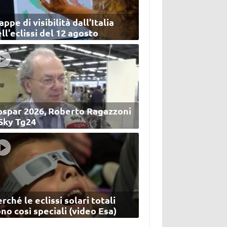
ppe di visibilità dall’Italia
ll'eclissi del 12 agosto
ospar 2026, Roberto Ragazzoni
 Sky Tg24
rché le eclissi solari totali
no così speciali (video Esa)