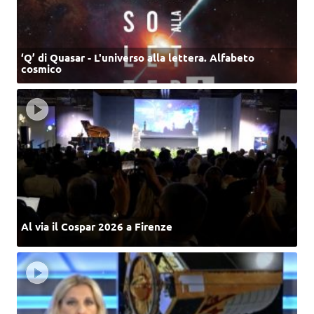
‘Q’ di Quasar - L'universo alla lettera. Alfabeto
cosmico
Al via il Cospar 2026 a Firenze